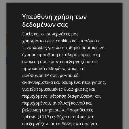
Υπεύθυνη χρήση των
δεδομένων σας
Εμείς και οι συνεργάτες μας
χρησιμοποιούμε cookies και παρόμοιες
Facebook
X
Viber
τεχνολογίες για να αποθηκεύουμε και να
έχουμε πρόσβαση σε πληροφορίες στη
LATEST NEWS
συσκευή σας και να επεξεργαζόμαστε
προσωπικά δεδομένα, όπως τη
Αθλητικά
διεύθυνση IP σας, μοναδικά
Ξανά Απολλωνίστας ο Σταύρου!
αναγνωριστικά και δεδομένα περιήγησης,
Afentiko
-
10/08/2026
για εξατομικευμένες διαφημίσεις και
περιεχόμενο, μέτρηση διαφημίσεων και
περιεχομένου, ανάλυση κοινού και
βελτίωση υπηρεσιών.
Προμηθευτές
τρίτων (1913)
ενδέχεται επίσης να
επεξεργάζονται τα δεδομένα σας για