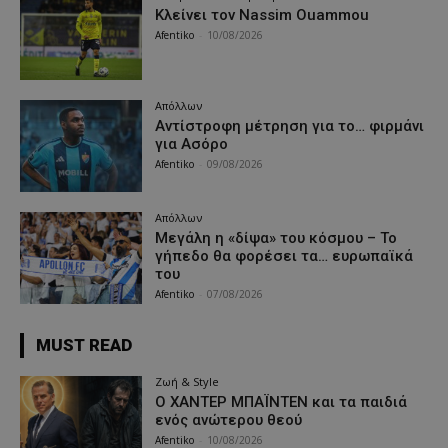
Κλείνει τον Nassim Ouammou
Afentiko
-
10/08/2026
Απόλλων
Αντίστροφη μέτρηση για το… φιρμάνι
για Ασόρο
Afentiko
-
09/08/2026
Απόλλων
Μεγάλη η «δίψα» του κόσμου – Το
γήπεδο θα φορέσει τα… ευρωπαϊκά
του
Afentiko
-
07/08/2026
MUST READ
Ζωή & Style
Ο ΧΑΝΤΕΡ ΜΠΑΪΝΤΕΝ και τα παιδιά
ενός ανώτερου θεού
Afentiko
-
10/08/2026