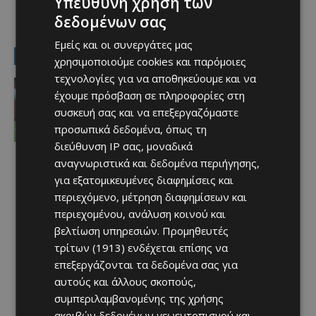
Υπεύθυνη χρήση των
δεδομένων σας
TAGS
τροχαίο
Εμείς και οι συνεργάτες μας
LATEST NEWS
χρησιμοποιούμε cookies και παρόμοιες
τεχνολογίες για να αποθηκεύουμε και να
Αθλητικά - Επικαιρότητα
έχουμε πρόσβαση σε πληροφορίες στη
Ο παίκτης που γεννήθηκε χωρίς το
μεγαλύτερο μέρος του δεξιού χεριού
συσκευή σας και να επεξεργαζόμαστε
του και σκόραρε στο Conference
προσωπικά δεδομένα, όπως τη
League
διεύθυνση IP σας, μοναδικά
Afentiko
-
07/08/2026
αναγνωριστικά και δεδομένα περιήγησης,
για εξατομικευμένες διαφημίσεις και
περιεχόμενο, μέτρηση διαφημίσεων και
περιεχομένου, ανάλυση κοινού και
βελτίωση υπηρεσιών.
Προμηθευτές
τρίτων (1913)
ενδέχεται επίσης να
επεξεργάζονται τα δεδομένα σας για
αυτούς και άλλους σκοπούς,
συμπεριλαμβανομένης της χρήσης
ακριβών δεδομένων γεωεντοπισμού και