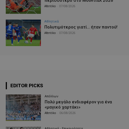
περισσότερο στο Μουντιάλ 2026
Afentiko
-
07/08/2026
Αθλητικά
Πολυτιμότερος γιατί… ήταν παντού!
Afentiko
-
07/08/2026
EDITOR PICKS
Απόλλων
Πολύ μεγάλο ενδιαφέρον για ένα
«μαγικό χαρτάκι»
Afentiko
-
06/08/2026
Αθλητικά - Επικαιρότητα