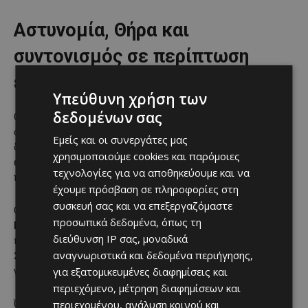
Αστυνομία, Θήρα και
συντονισμός σε περίπτωση
εκκένωσης
Υπεύθυνη χρήση των
δεδομένων σας
Ο Υπαρχηγός Αστυνομίας,
Πανίκος Σταύρου
, ανέφερε ότι
σε περίπτωση πυρκαγιάς η Αστυνομία αναλαμβάνει τη
Εμείς και οι συνεργάτες μας
διευκόλυνση της τροχαίας κίνησης, συμβάλλει στην
χρησιμοποιούμε cookies και παρόμοιες
εκκένωση επηρεαζόμενων περιοχών και παραχωρεί
τεχνολογίες για να αποθηκεύουμε και να
πρόσβαση στους ασυρμάτους της για καλύτερο συντονισμό.
έχουμε πρόσβαση σε πληροφορίες στη
συσκευή σας και να επεξεργαζόμαστε
Ο Προϊστάμενος της Υπηρεσίας Θήρας και Πανίδας,
προσωπικά δεδομένα, όπως τη
Παντελής Χατζηγέρου
, ανέφερε ότι η Υπηρεσία
διεύθυνση IP σας, μοναδικά
πραγματοποιεί περιπολίες στην ύπαιθρο
24 ώρες το
αναγνωριστικά και δεδομένα περιήγησης,
24ωρο
, ενώ έθεσε και το ζήτημα της εγκατάλειψης
για εξατομικευμένες διαφημίσεις και
γεωργικών περιοχών.
περιεχόμενο, μέτρηση διαφημίσεων και
περιεχομένου, ανάλυση κοινού και
Όπως είπε, η επιστροφή της καλλιέργειας στην ύπαιθρο θα