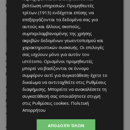
μπορούσε να λειτουργήσει ως φυσικός μηχανισμός
βελτίωση υπηρεσιών.
Προμηθευτές
περιορισμού των πυρκαγιών.
τρίτων (1913)
ενδέχεται επίσης να
επεξεργάζονται τα δεδομένα σας για
αυτούς και άλλους σκοπούς,
Προβληματισμός για ΑΗΚ,
συμπεριλαμβανομένης της χρήσης
καλώδια και Νεκρή Ζώνη
ακριβών δεδομένων γεωεντοπισμού και
χαρακτηριστικών συσκευής. Οι επιλογές
σας ισχύουν μόνο για αυτόν τον
Κατά τη συζήτηση τέθηκε και το ζήτημα των καλωδίων της
ΑΗΚ
σε ευαίσθητες περιοχές, με βουλευτές να ζητούν
ιστότοπο. Ορισμένοι προμηθευτές
ενημέρωση για το ενδεχόμενο υπογειοποίησης ή καλύτερης
μπορεί να βασίζονται σε έννομο
μόνωσης.
συμφέρον αντί για συγκατάθεση· έχετε το
δικαίωμα να αντιταχθείτε στις
Ρυθμίσεις
Ο κ. Λογγίνος ανέφερε ότι η ΑΗΚ ενημερώνεται για
διαφήμισης
. Μπορείτε να ανακαλέσετε τη
πυρκαγιές που προκαλούνται από καλώδια ή
συγκατάθεσή σας οποιαδήποτε στιγμή
μετασχηματιστές της, σημειώνοντας ότι η πρόσφατη
στις
Ρυθμίσεις cookies
.
Πολιτική
πυρκαγιά στον
Φαρμακά
ξεκίνησε από μετασχηματιστή της
Απορρήτου
ΑΗΚ.
ΑΠΟΔΟΧΉ ΌΛΩΝ
Αναφορά έγινε και στη
Νεκρή Ζώνη
, με τον κ. Λογγίνο να