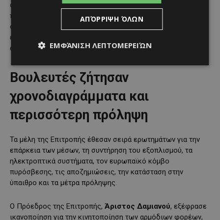
σημειώνει ότι η Κυπριακή Δημοκρατία παρακολουθεί την
περιοχή και έχει την ευθύνη κατάσβεσης πυρκαγιών σε
ΑΠΌΡΡΙΨΗ ΌΛΩΝ
συντονισμό με τα Ηνωμένα Έθνη. Ωστόσο, όπως
επισημάνθηκε, η κατάσβεση εκεί δεν είναι εύκολη, μεταξύ
ΕΜΦΆΝΙΣΗ ΛΕΠΤΟΜΕΡΕΙΏΝ
άλλων και λόγω της ύπαρξης ναρκοπεδίων.
Βουλευτές ζήτησαν
χρονοδιαγράμματα και
περισσότερη πρόληψη
Τα μέλη της Επιτροπής έθεσαν σειρά ερωτημάτων για την
επάρκεια των μέσων, τη συντήρηση του εξοπλισμού, τα
ηλεκτροπτικά συστήματα, τον ευρωπαϊκό κόμβο
πυρόσβεσης, τις αποζημιώσεις, την κατάσταση στην
ύπαιθρο και τα μέτρα πρόληψης.
Ο Πρόεδρος της Επιτροπής,
Άριστος Δαμιανού
, εξέφρασε
ικανοποίηση για την κινητοποίηση των αρμόδιων φορέων,