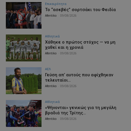
Επικαιρότητα
Το “ασεβές” σορτσάκι του Φειδία
Afentiko
-
09/08/2026
Αθλητικά
Χάθηκε ο πρώτος στόχος — να μη
χαθεί και η χρονιά
Afentiko
-
09/08/2026
ΑΕΛ
Γεύση απ’ αυτούς που αφίχθηκαν
τελευταίοι…
Afentiko
-
09/08/2026
Αθλητικά
«Ψήνονται» γενικώς για τη μεγάλη
βραδιά της Τρίτης…
Afentiko
-
09/08/2026