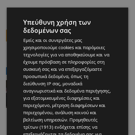
Υπεύθυνη χρήση των
δεδομένων σας
Facebook
X
Viber
Εμείς και οι συνεργάτες μας
χρησιμοποιούμε cookies και παρόμοιες
τεχνολογίες για να αποθηκεύουμε και να
TAGS
#Κύπρο
eurovision
έχουμε πρόσβαση σε πληροφορίες στη
συσκευή σας και να επεξεργαζόμαστε
LATEST NEWS
προσωπικά δεδομένα, όπως τη
Επικαιρότητα
διεύθυνση IP σας, μοναδικά
Το “ασεβές” σορτσάκι του Φειδία
αναγνωριστικά και δεδομένα περιήγησης,
Afentiko
-
09/08/2026
για εξατομικευμένες διαφημίσεις και
περιεχόμενο, μέτρηση διαφημίσεων και
περιεχομένου, ανάλυση κοινού και
βελτίωση υπηρεσιών.
Προμηθευτές
τρίτων (1913)
ενδέχεται επίσης να
επεξεργάζονται τα δεδομένα σας για