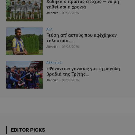
Χάθηκε ο πρώτος στόχος — να μη
χαθεί και η χρονιά
Afentiko
-
09/08/2026
ΑΕΛ
Γεύση απ’ αυτούς που αφίχθηκαν
τελευταίοι…
Afentiko
-
09/08/2026
Αθλητικά
«Ψήνονται» γενικώς για τη μεγάλη
βραδιά της Τρίτης…
Afentiko
-
09/08/2026
EDITOR PICKS