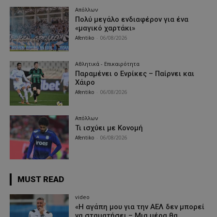
Απόλλων
Πολύ μεγάλο ενδιαφέρον για ένα
«μαγικό χαρτάκι»
Afentiko
-
06/08/2026
Αθλητικά - Επικαιρότητα
Παραμένει ο Ενρίκες – Παίρνει και
Χάιρο
Afentiko
-
06/08/2026
Απόλλων
Τι ισχύει με Κονομή
Afentiko
-
06/08/2026
MUST READ
video
«Η αγάπη μου για την ΑΕΛ δεν μπορεί
να σταματήσει – Μια μέρα θα