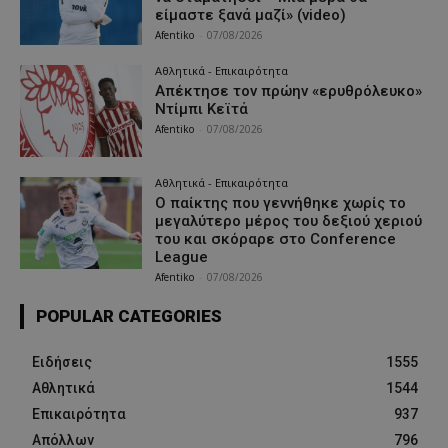
είμαστε ξανά μαζί» (video)
Afentiko
-
07/08/2026
Αθλητικά - Επικαιρότητα
Απέκτησε τον πρώην «ερυθρόλευκο»
Ντίμπι Κεϊτά
Afentiko
-
07/08/2026
Αθλητικά - Επικαιρότητα
Ο παίκτης που γεννήθηκε χωρίς το
μεγαλύτερο μέρος του δεξιού χεριού
του και σκόραρε στο Conference
League
Afentiko
-
07/08/2026
POPULAR CATEGORIES
Ειδήσεις
1555
Αθλητικά
1544
Επικαιρότητα
937
Απόλλων
796