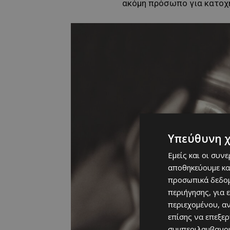
ακόμη πρόσωπο για κατοχή
Υπεύθυνη 
Εμείς και οι συν
αποθηκεύουμε κα
προσωπικά δεδομ
περιήγησης, για 
περιεχομένου, α
επίσης να επεξε
συμπεριλαμβανομ