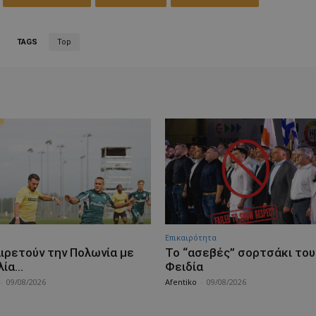
TAGS
Top
Επικαιρότητα
ιρετούν την Πολωνία με
Το “ασεβές” σορτσάκι του
λία…
Φειδία
-
09/08/2026
Afentiko
-
09/08/2026