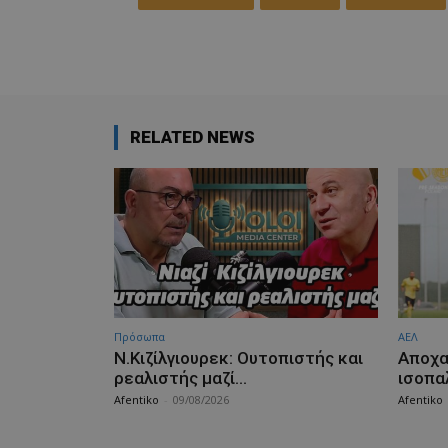
RELATED NEWS
Πρόσωπα
ΑΕΛ
Ν.Κιζίλγιουρεκ: Ουτοπιστής και
Aποχα
ρεαλιστής μαζί…
ισοπα
Afentiko
-
09/08/2026
Afentiko