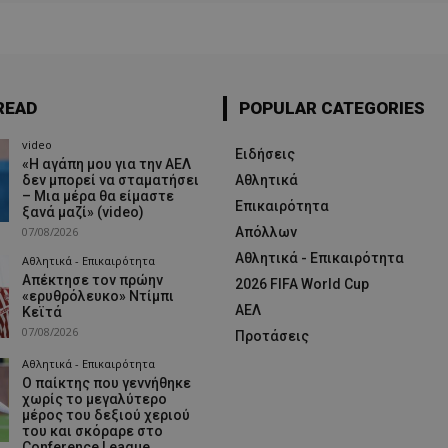
READ
POPULAR CATEGORIES
video
Ειδήσεις
«Η αγάπη μου για την ΑΕΛ
δεν μπορεί να σταματήσει
Αθλητικά
– Μια μέρα θα είμαστε
Επικαιρότητα
ξανά μαζί» (video)
07/08/2026
Απόλλων
Αθλητικά - Επικαιρότητα
Αθλητικά - Επικαιρότητα
Απέκτησε τον πρώην
2026 FIFA World Cup
«ερυθρόλευκο» Ντίμπι
ΑΕΛ
Κεϊτά
07/08/2026
Προτάσεις
Αθλητικά - Επικαιρότητα
Ο παίκτης που γεννήθηκε
χωρίς το μεγαλύτερο
μέρος του δεξιού χεριού
του και σκόραρε στο
Conference League