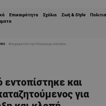
κά
Επικαιρότητα
Σχόλια
Ζωή & Style
Πολιτι
ώματα
EWS
Aποχαιρετούν την Πολωνία με ισοπαλία…
 εντοπίστηκε και
αταζητούμενος για
ξη και κλοπή