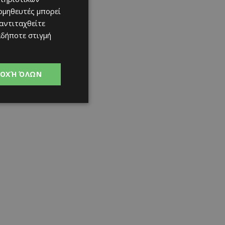
ομηθευτές μπορεί
 αντιταχθείτε
αδήποτε στιγμή
ΟΧΉ ΌΛΩΝ