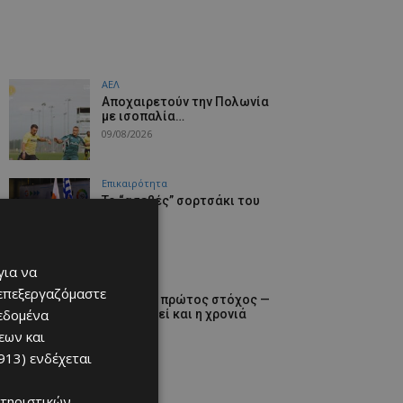
ΑΕΛ
Aποχαιρετούν την Πολωνία
με ισοπαλία…
09/08/2026
Επικαιρότητα
Το “ασεβές” σορτσάκι του
Φειδία
09/08/2026
για να
Αθλητικά
 επεξεργαζόμαστε
Χάθηκε ο πρώτος στόχος —
δεδομένα
να μη χαθεί και η χρονιά
09/08/2026
εων και
913)
ενδέχεται
τηριστικών