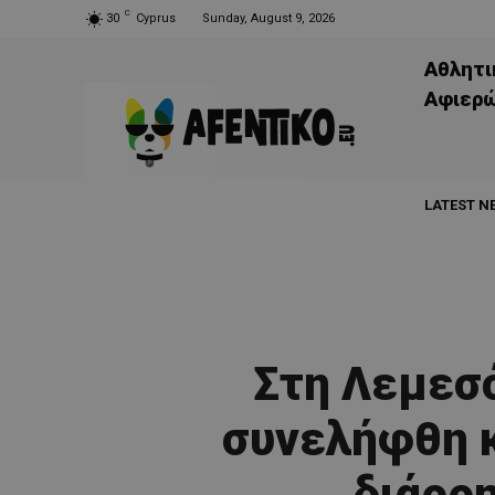
C
30
Cyprus
Sunday, August 9, 2026
Αθλητι
Aφιερ
LATEST N
Στη Λεμεσό
συνελήφθη κ
διάρρη