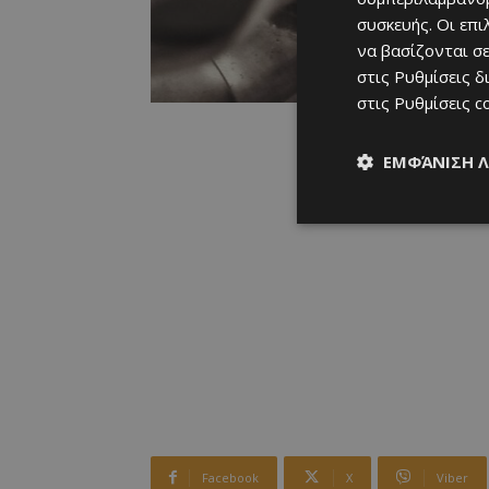
συσκευής. Οι επ
να βασίζονται σε
στις
Ρυθμίσεις δ
στις
Ρυθμίσεις c
ΕΜΦΆΝΙΣΗ 
Facebook
X
Viber