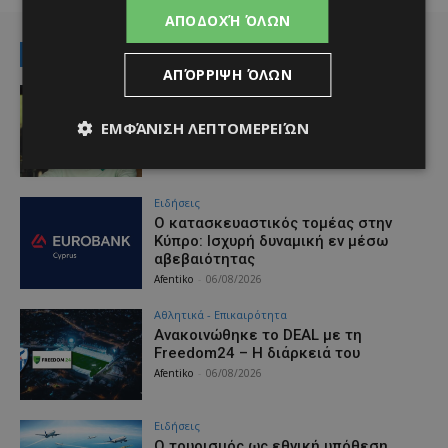
ΑΠΟΔΟΧΉ ΌΛΩΝ
RELATED NEWS
ΑΠΌΡΡΙΨΗ ΌΛΩΝ
Αθλητικά - Επικαιρότητα
Εκεί συνεχίζει ο Μπαλόγκουν
ΕΜΦΆΝΙΣΗ ΛΕΠΤΟΜΕΡΕΙΏΝ
Afentiko
-
06/08/2026
Ειδήσεις
Ο κατασκευαστικός τομέας στην
Κύπρο: Ισχυρή δυναμική εν μέσω
αβεβαιότητας
Afentiko
-
06/08/2026
Αθλητικά - Επικαιρότητα
Ανακοινώθηκε το DEAL με τη
Freedom24 – Η διάρκειά του
Afentiko
-
06/08/2026
Ειδήσεις
Ο τουρισμός ως εθνική υπόθεση