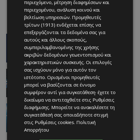
περιεχόμενο, μέτρηση διαφημίσεων και
περιεχομένου, ανάλυση κοινού και
βελτίωση υπηρεσιών.
Προμηθευτές
τρίτων (1913)
ενδέχεται επίσης να
επεξεργάζονται τα δεδομένα σας για
Ειδήσεις
αυτούς και άλλους σκοπούς,
Ο κατασκευαστικός τομέας στην
συμπεριλαμβανομένης της χρήσης
Κύπρο: Ισχυρή δυναμική εν μέσω
αβεβαιότητας
ακριβών δεδομένων γεωεντοπισμού και
Afentiko
-
06/08/2026
χαρακτηριστικών συσκευής. Οι επιλογές
σας ισχύουν μόνο για αυτόν τον
Αθλητικά - Επικαιρότητα
ιστότοπο. Ορισμένοι προμηθευτές
Ανακοινώθηκε το DEAL με τη
Freedom24 – Η διάρκειά του
μπορεί να βασίζονται σε έννομο
Afentiko
-
06/08/2026
συμφέρον αντί για συγκατάθεση· έχετε το
δικαίωμα να αντιταχθείτε στις
Ρυθμίσεις
Ειδήσεις
διαφήμισης
. Μπορείτε να ανακαλέσετε τη
Ο τουρισμός ως εθνική υπόθεση
συγκατάθεσή σας οποιαδήποτε στιγμή
Afentiko
-
06/08/2026
στις
Ρυθμίσεις cookies
.
Πολιτική
Απορρήτου