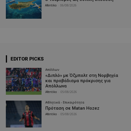
Afentiko
-
06/08/2026
EDITOR PICKS
Απόλλων
«Διπλό» με Όζμπολτ στη Νορβηγία
και προβάδισμα πρόκρισης για
Απόλλωνα
Afentiko
-
05/08/2026
Αθλητικά - Επικαιρότητα
Πρόταση σε Matan Hozez
Afentiko
-
05/08/2026