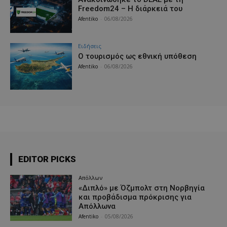
Freedom24 – Η διάρκειά του
Afentiko
-
06/08/2026
Ειδήσεις
Ο τουρισμός ως εθνική υπόθεση
Afentiko
-
06/08/2026
EDITOR PICKS
Απόλλων
«Διπλό» με Όζμπολτ στη Νορβηγία
και προβάδισμα πρόκρισης για
Απόλλωνα
Afentiko
-
05/08/2026