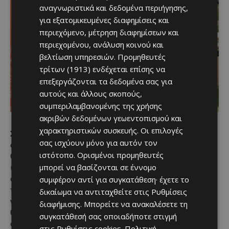
αναγνωριστικά και δεδομένα περιήγησης,
για εξατομικευμένες διαφημίσεις και
περιεχόμενο, μέτρηση διαφημίσεων και
περιεχομένου, ανάλυση κοινού και
βελτίωση υπηρεσιών.
Προμηθευτές
τρίτων (1913)
ενδέχεται επίσης να
επεξεργάζονται τα δεδομένα σας για
αυτούς και άλλους σκοπούς,
συμπεριλαμβανομένης της χρήσης
ακριβών δεδομένων γεωεντοπισμού και
χαρακτηριστικών συσκευής. Οι επιλογές
Σημειώνεται ότι, ενώ οι εργασίες ανακαίνισης και η
σας ισχύουν μόνο για αυτόν τον
ανάπτυξη των νέων αμπελώνων βρίσκονται σε εξέλιξη, το
ιστότοπο. Ορισμένοι προμηθευτές
CHATEAU PUNIN είναι ήδη διαθέσιμο για τη φιλοξενία
μπορεί να βασίζονται σε έννομο
ιδιωτικών εκδηλώσεων υψηλών προδιαγραφών. Ο χώρος
συμφέρον αντί για συγκατάθεση· έχετε το
συνδυάζει την ιστορική του ταυτότητα με τη νέα στρατηγική
του κατεύθυνση, προσφέροντας ένα ξεχωριστό περιβάλλον
δικαίωμα να αντιταχθείτε στις
Ρυθμίσεις
για εταιρικές συναντήσεις, ιδιωτικές δεξιώσεις και
διαφήμισης
. Μπορείτε να ανακαλέσετε τη
θεματικές εκδηλώσεις, σε ένα αυθεντικό οινοποιητικό
συγκατάθεσή σας οποιαδήποτε στιγμή
σκηνικό.
στις
Ρυθμίσεις cookies
.
Πολιτική