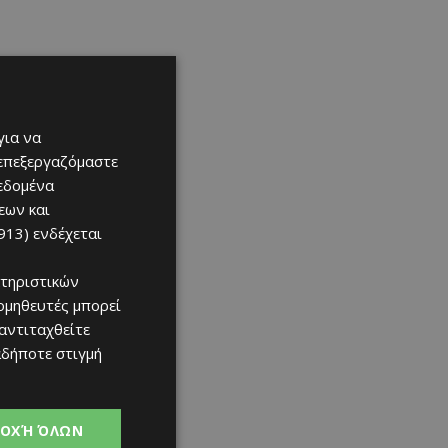
για να
 επεξεργαζόμαστε
δεδομένα
εων και
913)
ενδέχεται
τηριστικών
ομηθευτές μπορεί
 αντιταχθείτε
αδήποτε στιγμή
ΟΧΉ ΌΛΩΝ