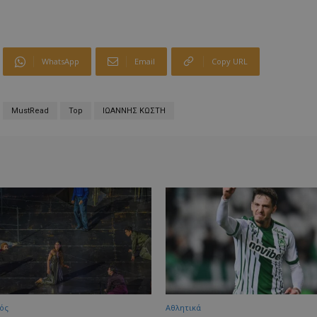
WhatsApp
Email
Copy URL
MustRead
Top
ΙΩΑΝΝΗΣ ΚΩΣΤΗ
ός
Αθλητικά