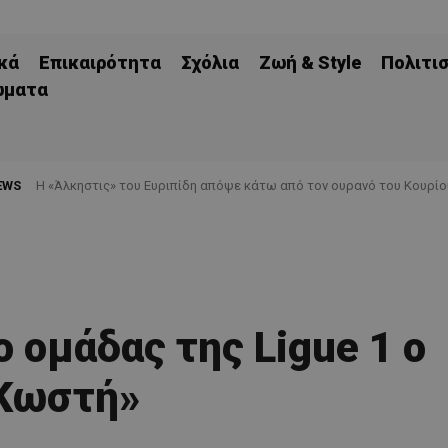
κά
Επικαιρότητα
Σχόλια
Ζωή & Style
Πολιτι
ώματα
EWS
Η «Άλκηστις» του Ευριπίδη απόψε κάτω από τον ουρανό του Κουρίο
 ομάδας της Ligue 1 ο
Κωστή»