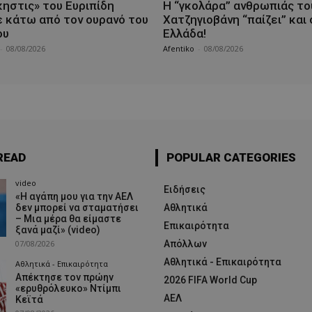
κηστις» του Ευριπίδη
Η “γκολάρα” ανθρωπιάς το
 κάτω από τον ουρανό του
Χατζηγιοβάνη “παίζει” και
ου
Ελλάδα!
-
08/08/2026
Afentiko
-
08/08/2026
READ
POPULAR CATEGORIES
video
Ειδήσεις
«Η αγάπη μου για την ΑΕΛ
δεν μπορεί να σταματήσει
Αθλητικά
– Μια μέρα θα είμαστε
Επικαιρότητα
ξανά μαζί» (video)
07/08/2026
Απόλλων
Αθλητικά - Επικαιρότητα
Αθλητικά - Επικαιρότητα
Απέκτησε τον πρώην
2026 FIFA World Cup
«ερυθρόλευκο» Ντίμπι
ΑΕΛ
Κεϊτά