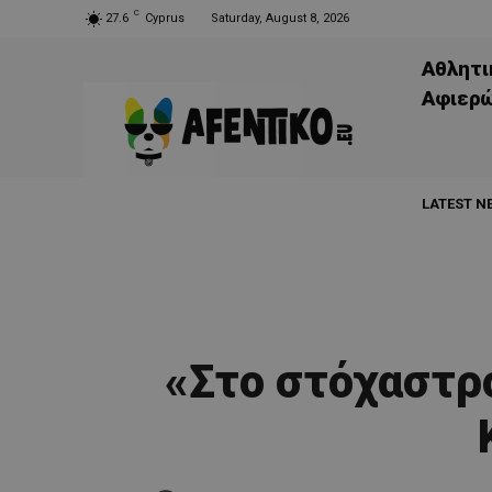
C
27.6
Cyprus
Saturday, August 8, 2026
Αθλητι
Aφιερ
LATEST N
«Στο στόχαστρο