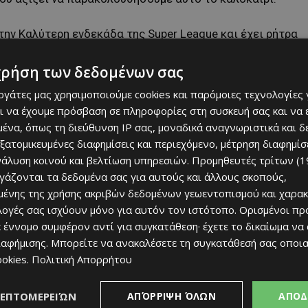
ην Καλύτερη ενδεκάδα της Super League και έχει ρήτρα
χρήση των δεδομένων σας
ν από σύλλογο της Ligue 1».
εργάτες μας χρησιμοποιούμε cookies και παρόμοιες τεχνολογίες 
ι να έχουμε πρόσβαση σε πληροφορίες στη συσκευή σας και να
ένα, όπως τη διεύθυνση IP σας, μοναδικά αναγνωριστικά και 
NE TO WATCH THIS
εξατομικευμένες διαφημίσεις και περιεχόμενο, μέτρηση διαφημίσ
νάλυση κοινού και βελτίωση υπηρεσιών.
Προμηθευτές τρίτων (1
ργάζονται τα δεδομένα σας για αυτούς και άλλους σκοπούς,
MIDFIELDER WAS VOTED IN
ένης της χρήσης ακριβών δεδομένων γεωεντοπισμού και χαρακ
ιλογές σας ισχύουν μόνο για αυτόν τον ιστότοπο. Ορισμένοι πρ
 LEAGUE TEAM OF THE
 έννομο συμφέρον αντί για συγκατάθεση· έχετε το δικαίωμα να
A RELEASE CLAUSE.
ιαφήμισης
. Μπορείτε να ανακαλέσετε τη συγκατάθεσή σας οποι
ookies
.
Πολιτική Απορρήτου
E IS SERIOUS INTEREST
ΛΕΠΤΟΜΕΡΕΙΏΝ
ΑΠΌΡΡΙΨΗ ΌΛΩΝ
ΑΠΟΔ
IGUE 1.