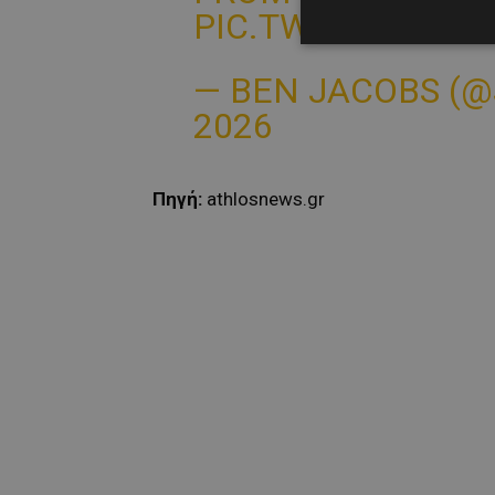
PIC.TWITTER.CO
— BEN JACOBS (
2026
Πηγή
:
athlosnews.gr