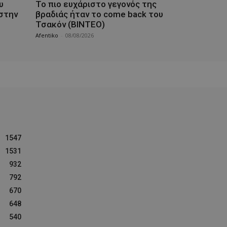
υ
Το πιο ευχάριστο γεγονός της
 στην
βραδιάς ήταν το come back του
Τσακόν (ΒΙΝΤΕΟ)
Afentiko
-
08/08/2026
1547
1531
932
792
670
648
540