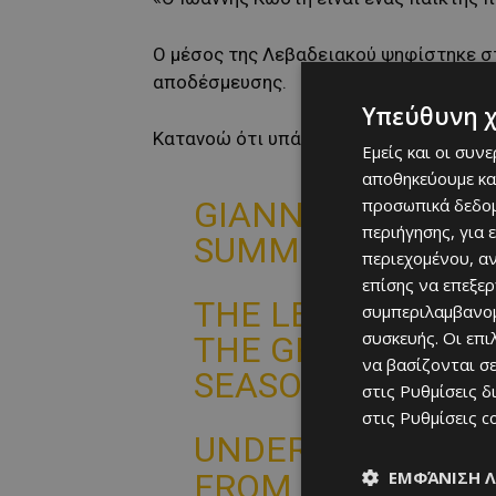
Ο μέσος της Λεβαδειακού ψηφίστηκε στ
αποδέσμευσης.
Υπεύθυνη 
Κατανοώ ότι υπάρχει σοβαρό ενδιαφέρο
Εμείς και οι συν
αποθηκεύουμε κα
προσωπικά δεδομ
GIANNIS KOSTI O
περιήγησης, για 
SUMMER.
περιεχομένου, α
επίσης να επεξε
THE LEVADIAKOS 
συμπεριλαμβανομ
συσκευής. Οι επ
THE GREEK SUPER
να βασίζονται σε
SEASON AND HAS 
στις
Ρυθμίσεις δ
στις
Ρυθμίσεις c
UNDERSTAND THER
ΕΜΦΆΝΙΣΗ 
FROM A CLUB IN L