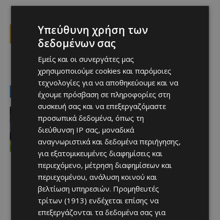
Υπεύθυνη χρήση των
Facebook
X
Viber
δεδομένων σας
Εμείς και οι συνεργάτες μας
TAGS
FREEDOM24 ΚΡΑΣΑΒΑ ΕΝΥ
Top
χρησιμοποιούμε cookies και παρόμοιες
τεχνολογίες για να αποθηκεύουμε και να
LATEST NEWS
έχουμε πρόσβαση σε πληροφορίες στη
συσκευή σας και να επεξεργαζόμαστε
Αθλητικά
προσωπικά δεδομένα, όπως τη
Aνακοινώθηκε το deal που
προανήγγειλαν οι Ρουμάνοι
διεύθυνση IP σας, μοναδικά
Afentiko
-
08/08/2026
αναγνωριστικά και δεδομένα περιήγησης,
για εξατομικευμένες διαφημίσεις και
περιεχόμενο, μέτρηση διαφημίσεων και
περιεχομένου, ανάλυση κοινού και
βελτίωση υπηρεσιών.
Προμηθευτές
τρίτων (1913)
ενδέχεται επίσης να
επεξεργάζονται τα δεδομένα σας για