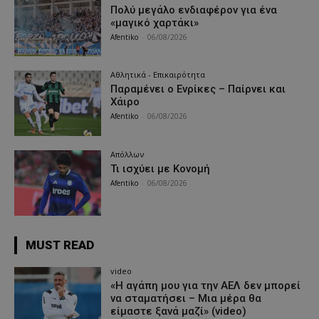
Πολύ μεγάλο ενδιαφέρον για ένα
«μαγικό χαρτάκι»
Afentiko
-
06/08/2026
Αθλητικά - Επικαιρότητα
Παραμένει ο Ενρίκες – Παίρνει και
Χάιρο
Afentiko
-
06/08/2026
Απόλλων
Τι ισχύει με Κονομή
Afentiko
-
06/08/2026
MUST READ
video
«Η αγάπη μου για την ΑΕΛ δεν μπορεί
να σταματήσει – Μια μέρα θα
είμαστε ξανά μαζί» (video)