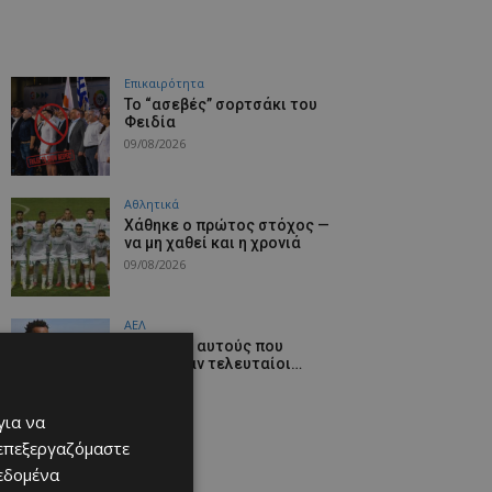
Επικαιρότητα
Το “ασεβές” σορτσάκι του
Φειδία
09/08/2026
Αθλητικά
Χάθηκε ο πρώτος στόχος —
να μη χαθεί και η χρονιά
09/08/2026
ΑΕΛ
Γεύση απ’ αυτούς που
αφίχθηκαν τελευταίοι…
09/08/2026
για να
 επεξεργαζόμαστε
δεδομένα