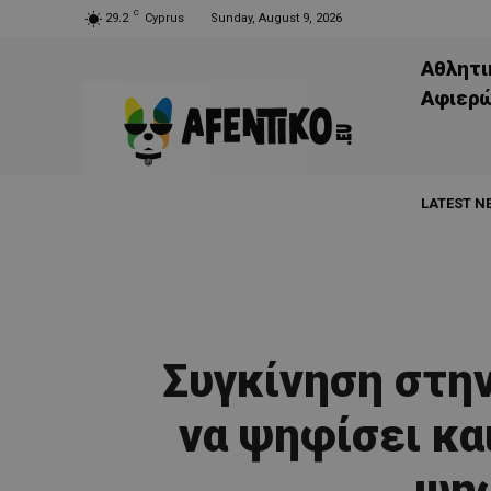
C
29.2
Cyprus
Sunday, August 9, 2026
Αθλητι
Aφιερ
LATEST N
Συγκίνηση στην
να ψηφίσει κα
ψηφ