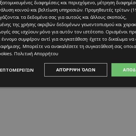
εξατομικευμένες διαφημίσεις και περιεχόμενο, μέτρηση διαφημίσ
νάλυση κοινού και βελτίωση υπηρεσιών.
Προμηθευτές τρίτων (1
ιατηρεί το χαμόγελο και την αισιοδοξία της, ενώ δήλωσε
ργάζονται τα δεδομένα σας για αυτούς και άλλους σκοπούς,
αι στις επόμενες προεδρικές εκλογές.
ένης της χρήσης ακριβών δεδομένων γεωεντοπισμού και χαρακ
ιλογές σας ισχύουν μόνο για αυτόν τον ιστότοπο. Ορισμένοι πρ
μέρες για την Κύπρο, στέλνοντας μήνυμα ενότητας και
 έννομο συμφέρον αντί για συγκατάθεση· έχετε το δικαίωμα να
ιαφήμισης
. Μπορείτε να ανακαλέσετε τη συγκατάθεσή σας οποι
ookies
.
Πολιτική Απορρήτου
ρον δημοσιογράφων που βρέθηκαν στην Τάλα, με την
ιά και να τους χαρίζει ακόμη και ένα τραγούδι,
ΛΕΠΤΟΜΕΡΕΙΏΝ
ΑΠΌΡΡΙΨΗ ΌΛΩΝ
ΑΠΟΔ
υχές όλων για υγεία και μακροζωία.