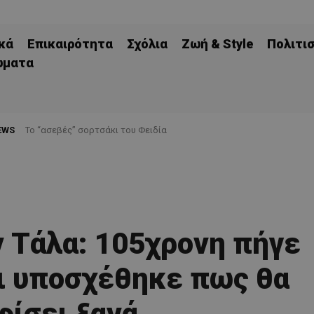
κά
Επικαιρότητα
Σχόλια
Ζωή & Style
Πολιτι
ώματα
EWS
Το “ασεβές” σορτσάκι του Φειδία
Χάθηκε ο πρώτος στόχος — να μη χαθεί και η χρονιά
 Τάλα: 105χρονη πήγε
ι υποσχέθηκε πως θα
ίσει ξανά