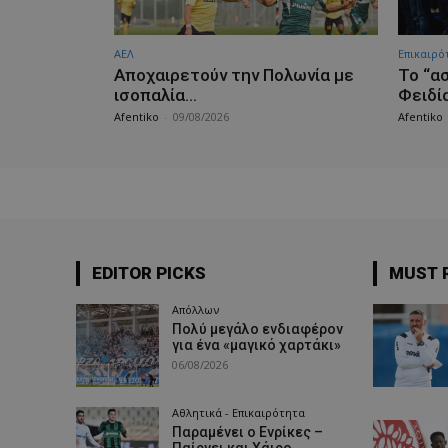
ΑΕΛ
Επικαιρό
Aποχαιρετούν την Πολωνία με
Το “α
ισοπαλία…
Φειδί
Afentiko
-
09/08/2026
Afentiko
EDITOR PICKS
MUST 
Απόλλων
Πολύ μεγάλο ενδιαφέρον
για ένα «μαγικό χαρτάκι»
06/08/2026
Αθλητικά - Επικαιρότητα
Παραμένει ο Ενρίκες –