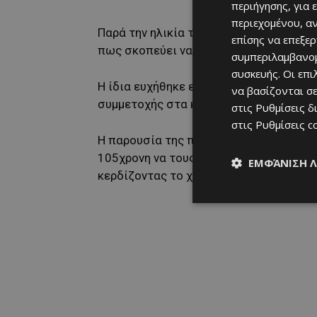
περιήγησης, για 
περιεχομένου, α
Παρά την ηλικία της, η γιαγιά Αργυρή δ
επίσης να επεξε
πως σκοπεύει να δώσει το παρών της κ
συμπεριλαμβανομ
συσκευής. Οι επ
Η ίδια ευχήθηκε ειρήνη και καλύτερες η
να βασίζονται σε
συμμετοχής στα κοινά.
στις
Ρυθμίσεις δ
στις
Ρυθμίσεις c
Η παρουσία της προσέλκυσε το ενδιαφέ
105χρονη να τους υποδέχεται με ζεστασ
ΕΜΦΆΝΙΣΗ 
κερδίζοντας το χειροκρότημα και τις ε