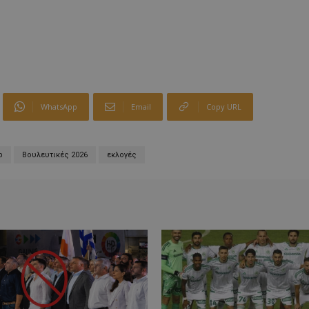
WhatsApp
Email
Copy URL
p
Βουλευτικές 2026
εκλογές