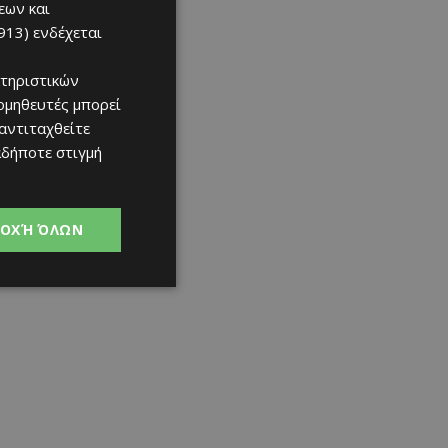
εων και
913)
ενδέχεται
τηριστικών
ομηθευτές μπορεί
 αντιταχθείτε
αδήποτε στιγμή
ΟΧΉ ΌΛΩΝ