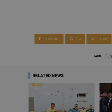
Facebook
X
Viber
TAGS
To
RELATED NEWS