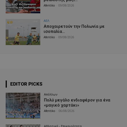
Afentiko
-
09/08/2026
ΑΕΛ
Aποχαιρετούν την Πολωνία με
ισοπαλία…
Afentiko
-
09/08/2026
EDITOR PICKS
Απόλλων
Πολύ μεγάλο ενδιαφέρον για ένα
«μαγικό χαρτάκι»
Afentiko
-
06/08/2026
Αθλητικά - Επικαιρότητα