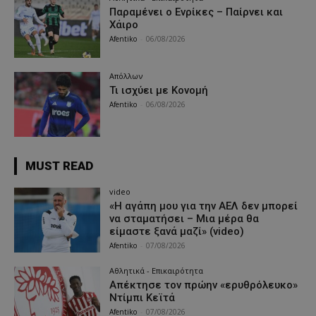
Παραμένει ο Ενρίκες – Παίρνει και
Χάιρο
Afentiko
-
06/08/2026
Απόλλων
Τι ισχύει με Κονομή
Afentiko
-
06/08/2026
MUST READ
video
«Η αγάπη μου για την ΑΕΛ δεν μπορεί
να σταματήσει – Μια μέρα θα
είμαστε ξανά μαζί» (video)
Afentiko
-
07/08/2026
Αθλητικά - Επικαιρότητα
Απέκτησε τον πρώην «ερυθρόλευκο»
Ντίμπι Κεϊτά
Afentiko
-
07/08/2026