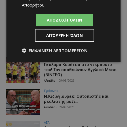
Απορρήτου
ΑΠΟΔΟΧΉ ΌΛΩΝ
ΑΠΌΡΡΙΨΗ ΌΛΩΝ
ΕΜΦΆΝΙΣΗ ΛΕΠΤΟΜΕΡΕΙΏΝ
Αθλητικά
Γκολάρα Καρέτσα στο ντεμπούτο
του! Τον αποθεώνουν Αγγλικά Μέσα
(ΒΙΝΤΕΟ)
Afentiko
-
09/08/2026
Πρόσωπα
Ν.Κιζίλγιουρεκ: Ουτοπιστής και
ρεαλιστής μαζί…
Afentiko
-
09/08/2026
ΑΕΛ