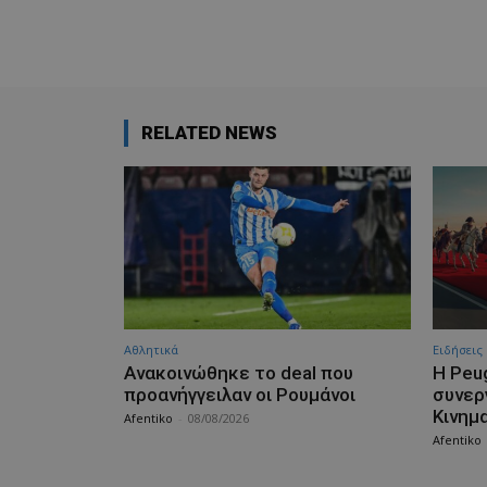
RELATED NEWS
Αθλητικά
Ειδήσεις
Aνακοινώθηκε το deal που
Η Peu
προανήγγειλαν οι Ρουμάνοι
συνερ
Κινημ
Afentiko
-
08/08/2026
Afentiko