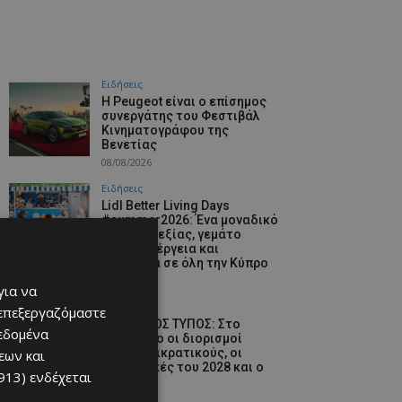
Ειδήσεις
Η Peugeot είναι ο επίσημος
συνεργάτης του Φεστιβάλ
Κινηματογράφου της
Βενετίας
08/08/2026
Ειδήσεις
Lidl Better Living Days
#summer2026: Ένα μοναδικό
ταξίδι ευεξίας, γεμάτο
γεύση, ενέργεια και
χαμόγελα σε όλη την Κύπρο
08/08/2026
για να
Ειδήσεις
 επεξεργαζόμαστε
ΚΥΠΡΙΑΚΟΣ ΤΥΠΟΣ: Στο
δεδομένα
επίκεντρο οι διορισμοί
στους ημικρατικούς, οι
εων και
Προεδρικές του 2028 και ο
913)
ενδέχεται
GSI
08/08/2026