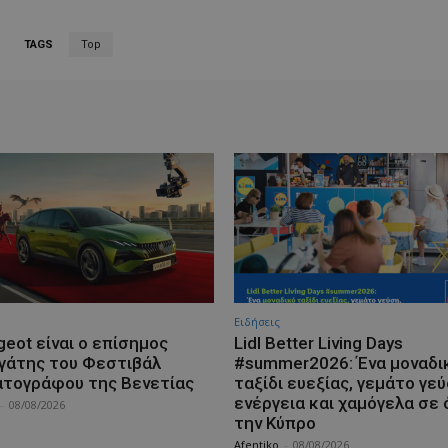
TAGS
Top
Ειδήσεις
geot είναι ο επίσημος
Lidl Better Living Days
γάτης του Φεστιβάλ
#summer2026: Ένα μοναδι
ατογράφου της Βενετίας
ταξίδι ευεξίας, γεμάτο γεύ
ενέργεια και χαμόγελα σε 
-
08/08/2026
την Κύπρο
Afentiko
-
08/08/2026