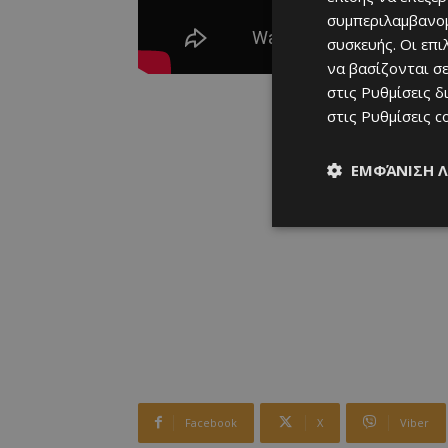
συμπεριλαμβανομ
συσκευής. Οι επ
να βασίζονται σε
στις
Ρυθμίσεις δ
στις
Ρυθμίσεις c
ΕΜΦΆΝΙΣΗ 
Facebook
X
Viber