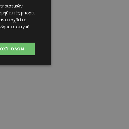
τηριστικών
ομηθευτές μπορεί
 αντιταχθείτε
αδήποτε στιγμή
ΟΧΉ ΌΛΩΝ