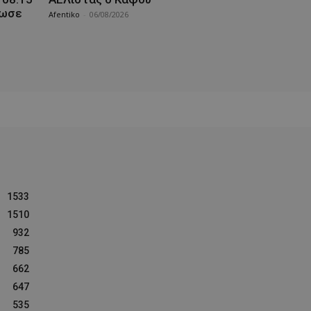
ίωσε
Afentiko
-
06/08/2026
1533
1510
932
785
662
647
535