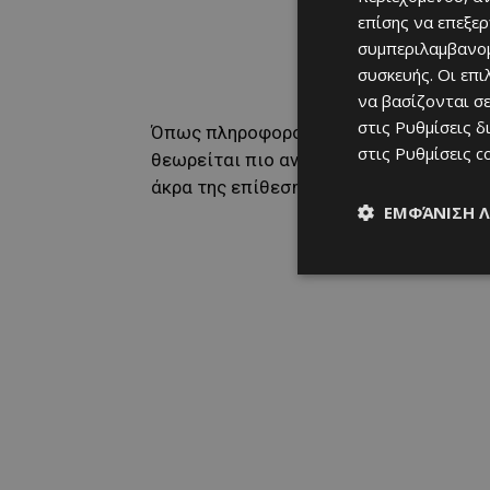
επίσης να επεξε
συμπεριλαμβανομ
συσκευής. Οι επ
να βασίζονται σε
στις
Ρυθμίσεις δ
Όπως πληροφορούμαστε, προτεραιότητα
στις
Ρυθμίσεις c
θεωρείται πιο αναγκαία η ενίσχυση με
άκρα της επίθεσης παρά η απόκτηση ξ
ΕΜΦΆΝΙΣΗ 