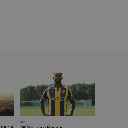
ΑΕΛ
 08:15
ΑΕΛίστας ο Καφού