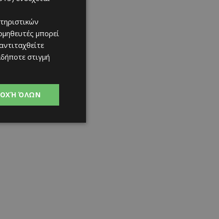
τηριστικών
ομηθευτές μπορεί
 αντιταχθείτε
αδήποτε στιγμή
ΟΧΉ ΌΛΩΝ