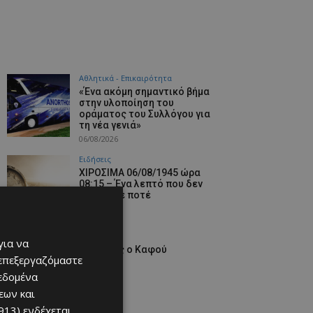
Αθλητικά - Επικαιρότητα
«Ένα ακόμη σημαντικό βήμα
στην υλοποίηση του
οράματος του Συλλόγου για
τη νέα γενιά»
06/08/2026
Ειδήσεις
ΧΙΡΟΣΙΜΑ 06/08/1945 ώρα
08:15 – Ένα λεπτό που δεν
τελείωσε ποτέ
06/08/2026
ΑΕΛ
για να
ΑΕΛίστας ο Καφού
 επεξεργαζόμαστε
06/08/2026
δεδομένα
εων και
913)
ενδέχεται