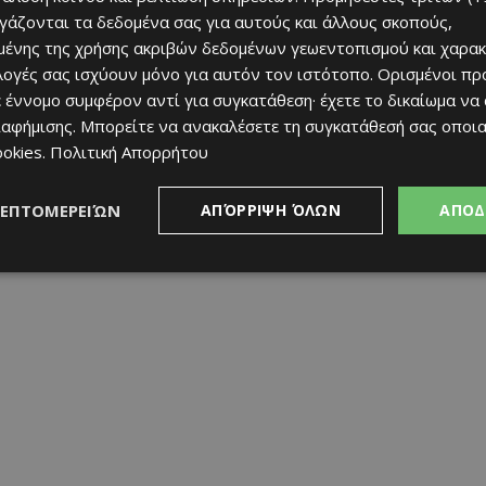
ργάζονται τα δεδομένα σας για αυτούς και άλλους σκοπούς,
ένης της χρήσης ακριβών δεδομένων γεωεντοπισμού και χαρακ
ιλογές σας ισχύουν μόνο για αυτόν τον ιστότοπο. Ορισμένοι πρ
 έννομο συμφέρον αντί για συγκατάθεση· έχετε το δικαίωμα να
ιαφήμισης
. Μπορείτε να ανακαλέσετε τη συγκατάθεσή σας οποι
 θα είναι ωστόσο η απόκτηση Κύπριου κήπερ, αφού
ookies
.
Πολιτική Απορρήτου
 ξένο/κοινοτικό ποδοσφαιριστή που θα αγωνίζεται στα
ένου/κοινοτικού τερματοφύλακα.
ΛΕΠΤΟΜΕΡΕΙΏΝ
ΑΠΌΡΡΙΨΗ ΌΛΩΝ
ΑΠΟΔ