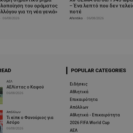
υλοποίηση του οράματος
– Ένα λεπτό που δεν τελε
λλόγου για τη νέα γενιά»
ποτέ
-
06/08/2026
Afentiko
-
06/08/2026
READ
POPULAR CATEGORIES
ΑΕΛ
Ειδήσεις
ΑΕΛίστας ο Καφού
Αθλητικά
06/08/2026
Επικαιρότητα
Απόλλων
Απόλλων
Αθλητικά - Επικαιρότητα
Τι είπε ο Φανούριος για
Ασόρο
2026 FIFA World Cup
06/08/2026
ΑΕΛ