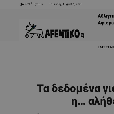
C
27.9
Cyprus
Thursday, August 6, 2026
Αθλητι
Aφιερ
LATEST N
Τα δεδομένα γι
η… αλήθ