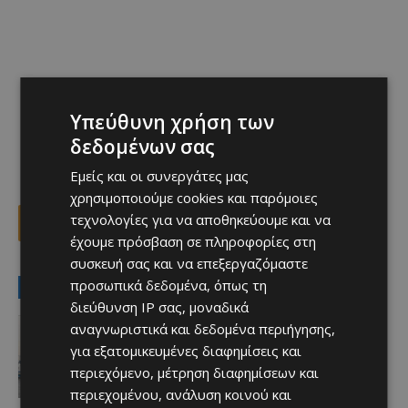
Υπεύθυνη χρήση των
δεδομένων σας
Εμείς και οι συνεργάτες μας
χρησιμοποιούμε cookies και παρόμοιες
τεχνολογίες για να αποθηκεύουμε και να
Facebook
X
Viber
έχουμε πρόσβαση σε πληροφορίες στη
συσκευή σας και να επεξεργαζόμαστε
προσωπικά δεδομένα, όπως τη
LATEST NEWS
διεύθυνση IP σας, μοναδικά
Ειδήσεις
αναγνωριστικά και δεδομένα περιήγησης,
Υφυπουργείο Ναυτιλίας:
για εξατομικευμένες διαφημίσεις και
Εξασφαλισμένη η ακτοπλοϊκή
περιεχόμενο, μέτρηση διαφημίσεων και
σύνδεση Κύπρου – Ελλάδας και το
2027
περιεχομένου, ανάλυση κοινού και
Afentiko
-
08/08/2026