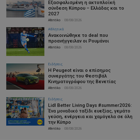
Εξασφαλισμένη η ακτοπλοϊκή
σύνδεση Κύπρου – Ελλάδας και το
2027
Afentiko
-
08/08/2026
Αθλητικά
Aνακοινώθηκε το deal που
προανήγγειλαν οι Ρουμάνοι
Afentiko
-
08/08/2026
Ειδήσεις
Η Peugeot είναι ο επίσημος
συνεργάτης του Φεστιβάλ
Κινηματογράφου της Βενετίας
Afentiko
-
08/08/2026
Ειδήσεις
Lidl Better Living Days #summer2026:
Ένα μοναδικό ταξίδι ευεξίας, γεμάτο
γεύση, ενέργεια και χαμόγελα σε όλη
την Κύπρο
Afentiko
-
08/08/2026