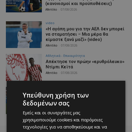
(κανονισμοί και προϋποθέσεις)
Afentiko
-
07/08/2026
video
«Η αγάπη μου για την ΑΕΛ δεν μπορεί
να σταματήσει – Μια μέρα θα
είμαστε ξανά μαζί» (video)
Afentiko
-
07/08/2026
Αθλητικά - Επικαιρότητα
Απέκτησε τον πρώην «ερυθρόλευκο»
Ντίμπι Κεϊτά
Afentiko
-
07/08/2026
Απόλλων
Υπεύθυνη χρήση των
Δύσκολα για Ασουνσάο
Afentiko
-
07/08/2026
δεδομένων σας
Εμείς και οι συνεργάτες μας
χρησιμοποιούμε cookies και παρόμοιες
τεχνολογίες για να αποθηκεύουμε και να