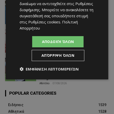
video
δικαίωμα να αντιταχθείτε στις
Ρυθμίσεις
«Η αγάπη μου για την ΑΕΛ δεν μπορεί
διαφήμισης
. Μπορείτε να ανακαλέσετε τη
να σταματήσει – Μια μέρα θα
συγκατάθεσή σας οποιαδήποτε στιγμή
είμαστε ξανά μαζί» (video)
στις
Ρυθμίσεις cookies
.
Πολιτική
Afentiko
-
07/08/2026
Απορρήτου
Αθλητικά - Επικαιρότητα
Απέκτησε τον πρώην «ερυθρόλευκο»
Ντίμπι Κεϊτά
ΑΠΟΔΟΧΉ ΌΛΩΝ
Afentiko
-
07/08/2026
ΑΠΌΡΡΙΨΗ ΌΛΩΝ
Αθλητικά - Επικαιρότητα
Ο παίκτης που γεννήθηκε χωρίς το
ΕΜΦΆΝΙΣΗ ΛΕΠΤΟΜΕΡΕΙΏΝ
μεγαλύτερο μέρος του δεξιού χεριού
του και σκόραρε στο Conference
League
Afentiko
-
07/08/2026
POPULAR CATEGORIES
Ειδήσεις
1539
Αθλητικά
1528