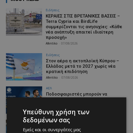
Ειδήσεις
ΚΕΡΑΙΕΣ ΣΤΙΣ ΒΡΕΤΑΝΙΚΕΣ ΒΑΣΕΙΣ –
Terra Cypria και BirdLife
συμμερίζονται τις ανησυχίες: «Κάθε
νέα ανάπτυξη απαιτεί ιδιαίτερη
προσοχή»
Afentiko
-
07/08/2026
Ειδήσεις
Στον αέρα η ακτοπλοϊκή Κύπρου –
Ελλάδας μετά το 2027 χωρίς νέα
κρατική επιδότηση
Afentiko
-
07/08/2026
ΑΕΛ
Ποδοσφαιριστές μπορούν να
εγγράφονται στα μητρώα διαιτητών
(κανονισμοί και προϋποθέσεις)
Υπεύθυνη χρήση των
Afentiko
-
07/08/2026
δεδομένων σας
video
«Η αγάπη μου για την ΑΕΛ δεν μπορεί
Εμείς και οι συνεργάτες μας
να σταματήσει – Μια μέρα θα