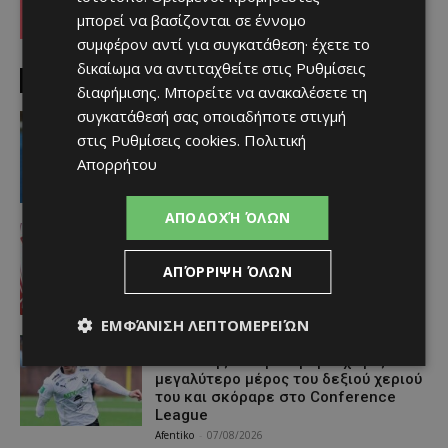
μπορεί να βασίζονται σε έννομο
συμφέρον αντί για συγκατάθεση· έχετε το
δικαίωμα να αντιταχθείτε στις
Ρυθμίσεις
MUST READ
διαφήμισης
. Μπορείτε να ανακαλέσετε τη
συγκατάθεσή σας οποιαδήποτε στιγμή
video
«Η αγάπη μου για την ΑΕΛ δεν μπορεί
στις
Ρυθμίσεις cookies
.
Πολιτική
να σταματήσει – Μια μέρα θα
Απορρήτου
είμαστε ξανά μαζί» (video)
Afentiko
-
07/08/2026
ΑΠΟΔΟΧΉ ΌΛΩΝ
Αθλητικά - Επικαιρότητα
Απέκτησε τον πρώην «ερυθρόλευκο»
Ντίμπι Κεϊτά
ΑΠΌΡΡΙΨΗ ΌΛΩΝ
Afentiko
-
07/08/2026
ΕΜΦΆΝΙΣΗ ΛΕΠΤΟΜΕΡΕΙΏΝ
Αθλητικά - Επικαιρότητα
Ο παίκτης που γεννήθηκε χωρίς το
μεγαλύτερο μέρος του δεξιού χεριού
του και σκόραρε στο Conference
League
Afentiko
-
07/08/2026