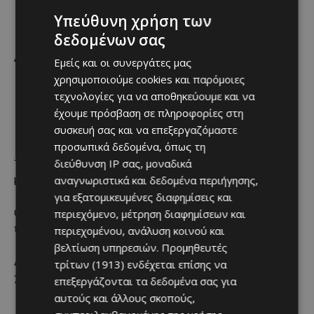
Υπεύθυνη χρήση των
δεδομένων σας
ΑΚΕΛ
Εμείς και οι συνεργάτες μας
χρησιμοποιούμε cookies και παρόμοιες
τεχνολογίες για να αποθηκεύουμε και να
Η μεγαλύτερη συσπείρωση της
έχουμε πρόσβαση σε πληροφορίες στη
μέτρησης
συσκευή σας και να επεξεργαζόμαστε
προσωπικά δεδομένα, όπως τη
διεύθυνση IP σας, μοναδικά
Το ΑΚΕΛ διατηρεί τη μεγαλύτερη συσπείρωση μεταξύ των
αναγνωριστικά και δεδομένα περιήγησης,
μεγάλων κομμάτων, με 68,7%.
για εξατομικευμένες διαφημίσεις και
περιεχόμενο, μέτρηση διαφημίσεων και
Οι απώλειες προς Άλμα, ΒΟΛΤ και Άμεση Δημοκρατία
παραμένουν σχετικά περιορισμένες.
περιεχομένου, ανάλυση κοινού και
βελτίωση υπηρεσιών.
Προμηθευτές
Αυτό εξηγεί γιατί το κόμμα παραμένει κοντά στον ΔΗΣΥ,
τρίτων (1913)
ενδέχεται επίσης να
χωρίς ωστόσο να αποκτά καθαρό προβάδισμα.
επεξεργάζονται τα δεδομένα σας για
αυτούς και άλλους σκοπούς,