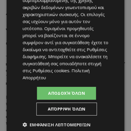
συμπεριλαμβανομένης της χρήσης
ακριβών δεδομένων γεωεντοπισμού και
ΔΗΚΟ
χαρακτηριστικών συσκευής. Οι επιλογές
σας ισχύουν μόνο για αυτόν τον
ιστότοπο. Ορισμένοι προμηθευτές
Υποχώρηση μεν, αλλά με
μπορεί να βασίζονται σε έννομο
διατηρημένη εκλογική βάση
συμφέρον αντί για συγκατάθεση· έχετε το
δικαίωμα να αντιταχθείτε στις
Ρυθμίσεις
διαφήμισης
. Μπορείτε να ανακαλέσετε τη
Το ΔΗΚΟ εμφανίζει σαφή πίεση σε σχέση με το 2021,
συγκατάθεσή σας οποιαδήποτε στιγμή
κυρίως προς το Άλμα και τη ζώνη των αναποφάσιστων. Παρ’
στις
Ρυθμίσεις cookies
.
Πολιτική
όλα αυτά, εξακολουθεί να καταγράφει δυνητική επιρροή
7,8%, διατηρώντας σημαντικό τμήμα του παραδοσιακού
Απορρήτου
κεντρώου ακροατηρίου.
ΑΠΟΔΟΧΉ ΌΛΩΝ
Παρά τη φθορά, το κόμμα του Νικόλα Παπαδόπουλου
παραμένει βασικός παίκτης του μεσαίου χώρου, με
ΑΠΌΡΡΙΨΗ ΌΛΩΝ
οργανωμένη κομματική δομή και δυνατότητα τελικής
συσπείρωσης κατά την τελευταία εβδομάδα της
προεκλογικής περιόδου.
ΕΜΦΆΝΙΣΗ ΛΕΠΤΟΜΕΡΕΙΏΝ