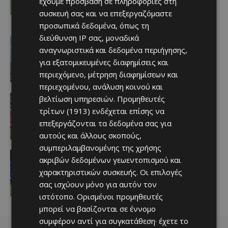
έχουμε πρόσβαση σε πληροφορίες στη
League
συσκευή σας και να επεξεργαζόμαστε
Afentiko
-
07/08/2026
προσωπικά δεδομένα, όπως τη
διεύθυνση IP σας, μοναδικά
Ειδήσεις
ΚΥΠΡΟΣ – ΕΝΕΡΓΕΙΑ: Από τα
αναγνωριστικά και δεδομένα περιήγησης,
κοιτάσματα της ΑΟΖ στο ευρωπαϊκό
για εξατομικευμένες διαφημίσεις και
δίκτυο – Η νέα ενεργειακή εξίσωση
περιεχόμενο, μέτρηση διαφημίσεων και
Afentiko
-
07/08/2026
περιεχομένου, ανάλυση κοινού και
2026 FIFA World Cup
βελτίωση υπηρεσιών.
Προμηθευτές
Οι 11 παίκτες που απογοήτευσαν
τρίτων (1913)
ενδέχεται επίσης να
περισσότερο στο Μουντιάλ 2026
επεξεργάζονται τα δεδομένα σας για
Afentiko
-
07/08/2026
αυτούς και άλλους σκοπούς,
συμπεριλαμβανομένης της χρήσης
Αθλητικά
ακριβών δεδομένων γεωεντοπισμού και
Πολυτιμότερος γιατί… ήταν παντού!
χαρακτηριστικών συσκευής. Οι επιλογές
Afentiko
-
07/08/2026
σας ισχύουν μόνο για αυτόν τον
ιστότοπο. Ορισμένοι προμηθευτές
μπορεί να βασίζονται σε έννομο
συμφέρον αντί για συγκατάθεση· έχετε το