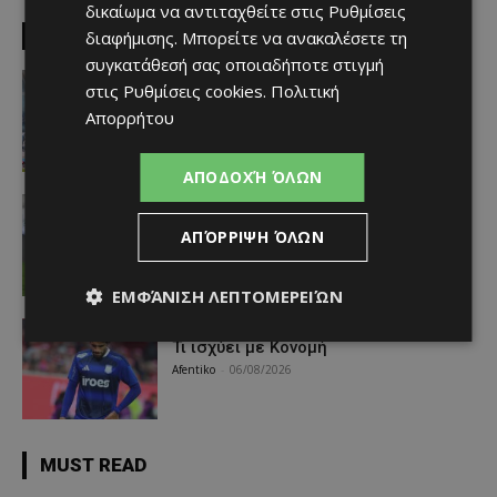
δικαίωμα να αντιταχθείτε στις
Ρυθμίσεις
EDITOR PICKS
διαφήμισης
. Μπορείτε να ανακαλέσετε τη
συγκατάθεσή σας οποιαδήποτε στιγμή
Απόλλων
στις
Ρυθμίσεις cookies
.
Πολιτική
Πολύ μεγάλο ενδιαφέρον για ένα
Απορρήτου
«μαγικό χαρτάκι»
Afentiko
-
06/08/2026
ΑΠΟΔΟΧΉ ΌΛΩΝ
Αθλητικά - Επικαιρότητα
Παραμένει ο Ενρίκες – Παίρνει και
ΑΠΌΡΡΙΨΗ ΌΛΩΝ
Χάιρο
Afentiko
-
06/08/2026
ΕΜΦΆΝΙΣΗ ΛΕΠΤΟΜΕΡΕΙΏΝ
Απόλλων
Τι ισχύει με Κονομή
Afentiko
-
06/08/2026
MUST READ