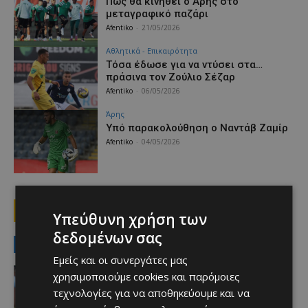
Πώς θα κινηθεί ο Άρης στο
μεταγραφικό παζάρι
Afentiko
-
21/05/2026
Αθλητικά - Επικαιρότητα
Τόσα έδωσε για να ντύσει στα…
πράσινα τον Ζούλιο Σέζαρ
Afentiko
-
06/05/2026
Άρης
Υπό παρακολούθηση ο Ναντάβ Ζαμίρ
Afentiko
-
04/05/2026
1
2
3
Υπεύθυνη χρήση των
δεδομένων σας
MUST READ
Εμείς και οι συνεργάτες μας
Αθλητικά - Επικαιρότητα
χρησιμοποιούμε cookies και παρόμοιες
Ο παίκτης που γεννήθηκε χωρίς το
τεχνολογίες για να αποθηκεύουμε και να
μεγαλύτερο μέρος του δεξιού χεριού
του και σκόραρε στο Conference