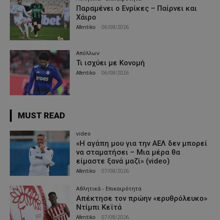
Παραμένει ο Ενρίκες – Παίρνει και
Χάιρο
Afentiko
-
06/08/2026
Απόλλων
Τι ισχύει με Κονομή
Afentiko
-
06/08/2026
MUST READ
video
«Η αγάπη μου για την ΑΕΛ δεν μπορεί
να σταματήσει – Μια μέρα θα
είμαστε ξανά μαζί» (video)
Afentiko
-
07/08/2026
Αθλητικά - Επικαιρότητα
Απέκτησε τον πρώην «ερυθρόλευκο»
Ντίμπι Κεϊτά
Afentiko
-
07/08/2026