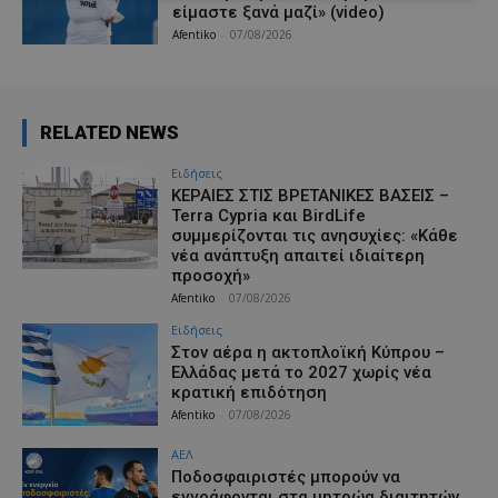
είμαστε ξανά μαζί» (video)
Afentiko
-
07/08/2026
RELATED NEWS
Ειδήσεις
ΚΕΡΑΙΕΣ ΣΤΙΣ ΒΡΕΤΑΝΙΚΕΣ ΒΑΣΕΙΣ –
Terra Cypria και BirdLife
συμμερίζονται τις ανησυχίες: «Κάθε
νέα ανάπτυξη απαιτεί ιδιαίτερη
προσοχή»
Afentiko
-
07/08/2026
Ειδήσεις
Στον αέρα η ακτοπλοϊκή Κύπρου –
Ελλάδας μετά το 2027 χωρίς νέα
κρατική επιδότηση
Afentiko
-
07/08/2026
ΑΕΛ
Ποδοσφαιριστές μπορούν να
εγγράφονται στα μητρώα διαιτητών