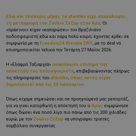
Εδώ και τέσσερις μήνες το afentiko είχε αποκαλύψει
τη μεταγραφή του Ζούλιο Σέζαρ στον Άρη
. Οι
«πράσινοι» είχαν «καπαρώσει» τον Βραζιλιάνο
ποδοσφαιριστή εδώ και πάρα πολύ καιρό, έχοντας έρθει σε
συμφωνία με τη
Freedom24 Krasava ENY
, με το deal να
επισημοποιείται τελικά την Τετάρτη 27 Μαΐου 2026.
Η «Ελαφρά Ταξιαρχία»
ανακοίνωσε επίσημα την
απόκτηση του ποδοσφαιριστή
, επιβεβαιώνοντας πλήρως
τις πληροφορίες του
afentiko
,
όπως αυτές είχαν
δημοσιευτεί από τις 29 Ιανουαρίου
.
Όπως είχαμε σημειώσει και σε προηγούμενό μας ρεπορτάζ,
για να γίνει κατορθωτή η απόκτησή του ο
Άρης
συμφώνησε
όπως δώσει ένα ποσό λίγο πιο πάνω από τις 200 χιλιάδες
ευρώ, με τον
Ζούλιο Σέζαρ
να υπογράφει τριετές
συμβόλαιο συνεργασίας.