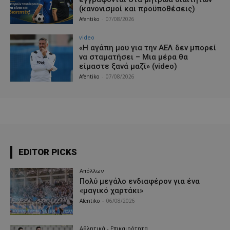
(κανονισμοί και προϋποθέσεις)
Afentiko
-
07/08/2026
video
«Η αγάπη μου για την ΑΕΛ δεν μπορεί
να σταματήσει – Μια μέρα θα
είμαστε ξανά μαζί» (video)
Afentiko
-
07/08/2026
EDITOR PICKS
Απόλλων
Πολύ μεγάλο ενδιαφέρον για ένα
«μαγικό χαρτάκι»
Afentiko
-
06/08/2026
Αθλητικά - Επικαιρότητα