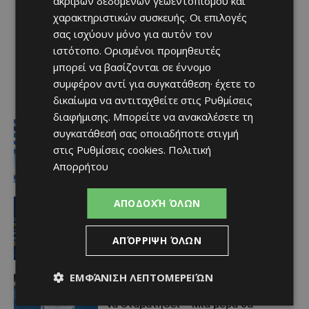
ακριβών δεδομένων γεωεντοπισμού και
χαρακτηριστικών συσκευής. Οι επιλογές
σας ισχύουν μόνο για αυτόν τον
ιστότοπο. Ορισμένοι προμηθευτές
μπορεί να βασίζονται σε έννομο
συμφέρον αντί για συγκατάθεση· έχετε το
δικαίωμα να αντιταχθείτε στις
Ρυθμίσεις
διαφήμισης
. Μπορείτε να ανακαλέσετε τη
Ειδήσεις
συγκατάθεσή σας οποιαδήποτε στιγμή
Στον αέρα η ακτοπλοϊκή Κύπρου –
στις
Ρυθμίσεις cookies
.
Πολιτική
Ελλάδας μετά το 2027 χωρίς νέα
κρατική επιδότηση
Απορρήτου
Afentiko
-
07/08/2026
ΑΕΛ
ΑΠΟΔΟΧΉ ΌΛΩΝ
Ποδοσφαιριστές μπορούν να
εγγράφονται στα μητρώα διαιτητών
(κανονισμοί και προϋποθέσεις)
ΑΠΌΡΡΙΨΗ ΌΛΩΝ
Afentiko
-
07/08/2026
ΕΜΦΆΝΙΣΗ ΛΕΠΤΟΜΕΡΕΙΏΝ
video
«Η αγάπη μου για την ΑΕΛ δεν μπορεί
να σταματήσει – Μια μέρα θα