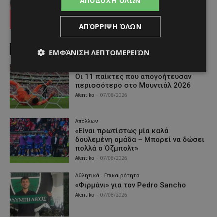
ΑΠΟΔΟΧΉ ΌΛΩΝ
Afentiko
-
06/08/2026
ΑΠΌΡΡΙΨΗ ΌΛΩΝ
MUST READ
ΕΜΦΆΝΙΣΗ ΛΕΠΤΟΜΕΡΕΙΏΝ
2026 FIFA World Cup
Οι 11 παίκτες που απογοήτευσαν
περισσότερο στο Μουντιάλ 2026
Afentiko
-
07/08/2026
Απόλλων
«Είναι πρωτίστως μία καλά
δουλεμένη ομάδα – Μπορεί να δώσει
πολλά ο Όζμπολτ»
Afentiko
-
07/08/2026
Αθλητικά - Επικαιρότητα
«Φιρμάνι» για τον Pedro Sancho
Afentiko
-
07/08/2026