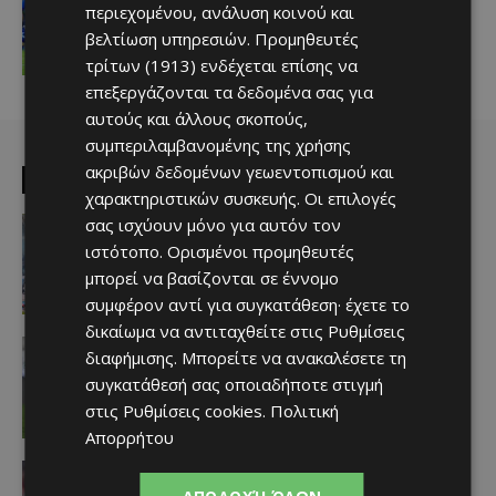
Πολυτιμότερος γιατί… ήταν παντού!
περιεχομένου, ανάλυση κοινού και
Afentiko
-
07/08/2026
βελτίωση υπηρεσιών.
Προμηθευτές
τρίτων (1913)
ενδέχεται επίσης να
επεξεργάζονται τα δεδομένα σας για
αυτούς και άλλους σκοπούς,
συμπεριλαμβανομένης της χρήσης
ακριβών δεδομένων γεωεντοπισμού και
EDITOR PICKS
χαρακτηριστικών συσκευής. Οι επιλογές
Απόλλων
σας ισχύουν μόνο για αυτόν τον
Πολύ μεγάλο ενδιαφέρον για ένα
ιστότοπο. Ορισμένοι προμηθευτές
«μαγικό χαρτάκι»
μπορεί να βασίζονται σε έννομο
Afentiko
-
06/08/2026
συμφέρον αντί για συγκατάθεση· έχετε το
δικαίωμα να αντιταχθείτε στις
Ρυθμίσεις
Αθλητικά - Επικαιρότητα
διαφήμισης
. Μπορείτε να ανακαλέσετε τη
Παραμένει ο Ενρίκες – Παίρνει και
συγκατάθεσή σας οποιαδήποτε στιγμή
Χάιρο
στις
Ρυθμίσεις cookies
.
Πολιτική
Afentiko
-
06/08/2026
Απορρήτου
Απόλλων
Τι ισχύει με Κονομή