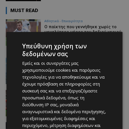
MUST READ
Αθλητικά - Επικαιρότητα
Ο παίκτης που γεννήθηκε χωρίς το
μεγαλύτερο μέρος του δεξιού χεριού
του και σκόραρε στο Conference
League
Υπεύθυνη χρήση των
Afentiko
-
07/08/2026
δεδομένων σας
Ειδήσεις
Εμείς και οι συνεργάτες μας
ΚΥΠΡΟΣ – ΕΝΕΡΓΕΙΑ: Από τα
χρησιμοποιούμε cookies και παρόμοιες
κοιτάσματα της ΑΟΖ στο ευρωπαϊκό
δίκτυο – Η νέα ενεργειακή εξίσωση
τεχνολογίες για να αποθηκεύουμε και να
Afentiko
-
07/08/2026
έχουμε πρόσβαση σε πληροφορίες στη
συσκευή σας και να επεξεργαζόμαστε
2026 FIFA World Cup
προσωπικά δεδομένα, όπως τη
Οι 11 παίκτες που απογοήτευσαν
περισσότερο στο Μουντιάλ 2026
διεύθυνση IP σας, μοναδικά
Afentiko
-
07/08/2026
αναγνωριστικά και δεδομένα περιήγησης,
για εξατομικευμένες διαφημίσεις και
Αθλητικά
περιεχόμενο, μέτρηση διαφημίσεων και