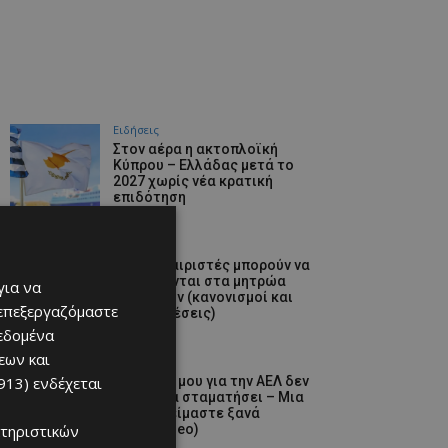
Ειδήσεις
Στον αέρα η ακτοπλοϊκή
Κύπρου – Ελλάδας μετά το
2027 χωρίς νέα κρατική
επιδότηση
07/08/2026
ΑΕΛ
Ποδοσφαιριστές μπορούν να
εγγράφονται στα μητρώα
για να
διαιτητών (κανονισμοί και
 επεξεργαζόμαστε
προϋποθέσεις)
δεδομένα
07/08/2026
εων και
video
913)
ενδέχεται
«Η αγάπη μου για την ΑΕΛ δεν
μπορεί να σταματήσει – Μια
μέρα θα είμαστε ξανά
τηριστικών
μαζί» (video)