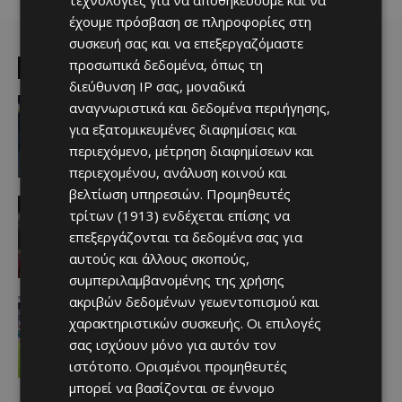
έχουμε πρόσβαση σε πληροφορίες στη
συσκευή σας και να επεξεργαζόμαστε
προσωπικά δεδομένα, όπως τη
EDITOR PICKS
διεύθυνση IP σας, μοναδικά
Αθλητικά - Επικαιρότητα
αναγνωριστικά και δεδομένα περιήγησης,
Πρόταση σε Matan Hozez
για εξατομικευμένες διαφημίσεις και
Afentiko
-
05/08/2026
περιεχόμενο, μέτρηση διαφημίσεων και
περιεχομένου, ανάλυση κοινού και
βελτίωση υπηρεσιών.
Προμηθευτές
Απόλλων
τρίτων (1913)
ενδέχεται επίσης να
Να… τριτώσει το καλό
επεξεργάζονται τα δεδομένα σας για
Afentiko
-
05/08/2026
αυτούς και άλλους σκοπούς,
συμπεριλαμβανομένης της χρήσης
ακριβών δεδομένων γεωεντοπισμού και
Απόλλων
Η κίνηση του Joel Asoro που
χαρακτηριστικών συσκευής. Οι επιλογές
φανερώνει ότι είναι μία… ανάσα από
σας ισχύουν μόνο για αυτόν τον
τον Απόλλωνα
ιστότοπο. Ορισμένοι προμηθευτές
Afentiko
-
04/08/2026
μπορεί να βασίζονται σε έννομο