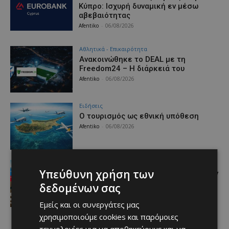
Κύπρο: Ισχυρή δυναμική εν μέσω
αβεβαιότητας
Afentiko
-
06/08/2026
Αθλητικά - Επικαιρότητα
Ανακοινώθηκε το DEAL με τη
Freedom24 – Η διάρκειά του
Afentiko
-
06/08/2026
Ειδήσεις
Ο τουρισμός ως εθνική υπόθεση
Afentiko
-
06/08/2026
Προτάσεις
Υπεύθυνη χρήση των
Εμβληματική Τουριστική Έκταση στην
Παραλιακή Ζώνη Αλαμινού με
δεδομένων σας
Αδειοδοτημένη Ξενοδοχειακή
Ανάπτυξη και Πανοραμική Θέα της
Εμείς και οι συνεργάτες μας
Θάλασσας
χρησιμοποιούμε cookies και παρόμοιες
Afentiko
-
06/08/2026
τεχνολογίες για να αποθηκεύουμε και να