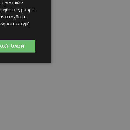
τηριστικών
ομηθευτές μπορεί
 αντιταχθείτε
αδήποτε στιγμή
ΟΧΉ ΌΛΩΝ