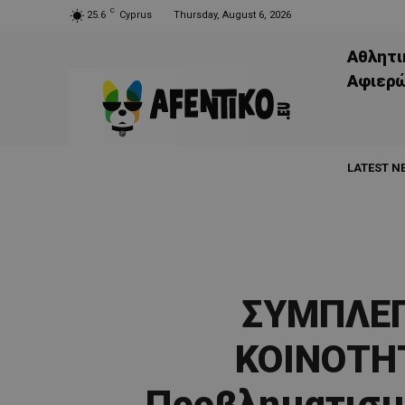
C
25.6
Cyprus
Thursday, August 6, 2026
Αθλητι
Aφιερ
LATEST N
ΣΥΜΠΛΕΓ
ΚΟΙΝΟΤΗ
Προβληματισμό