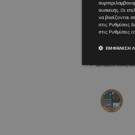
συμπεριλαμβανομ
συσκευής. Οι επ
να βασίζονται σε
στις
Ρυθμίσεις δ
στις
Ρυθμίσεις c
ΕΜΦΆΝΙΣΗ 