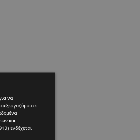
για να
 επεξεργαζόμαστε
δεδομένα
εων και
913)
ενδέχεται