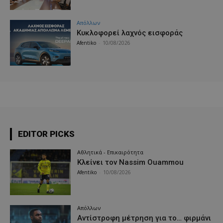
Απόλλων
Κυκλοφορεί λαχνός εισφοράς
Afentiko
-
10/08/2026
EDITOR PICKS
Αθλητικά - Επικαιρότητα
Κλείνει τον Nassim Ouammou
Afentiko
-
10/08/2026
Απόλλων
Αντίστροφη μέτρηση για το… φιρμάνι