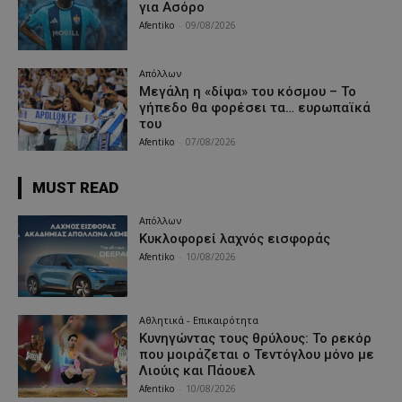
για Ασόρο
Afentiko
-
09/08/2026
Απόλλων
Μεγάλη η «δίψα» του κόσμου – Το
γήπεδο θα φορέσει τα… ευρωπαϊκά
του
Afentiko
-
07/08/2026
MUST READ
Απόλλων
Κυκλοφορεί λαχνός εισφοράς
Afentiko
-
10/08/2026
Αθλητικά - Επικαιρότητα
Κυνηγώντας τους θρύλους: Το ρεκόρ
που μοιράζεται ο Τεντόγλου μόνο με
Λιούις και Πάουελ
Afentiko
-
10/08/2026