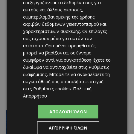
επεξεργάζονται τα δεδομένα σας για
αυτούς και άλλους σκοπούς,
συμπεριλαμβανομένης της χρήσης
ακριβών δεδομένων γεωεντοπισμού και
χαρακτηριστικών συσκευής. Οι επιλογές
σας ισχύουν μόνο για αυτόν τον
ιστότοπο. Ορισμένοι προμηθευτές
μπορεί να βασίζονται σε έννομο
συμφέρον αντί για συγκατάθεση· έχετε το
δικαίωμα να αντιταχθείτε στις
Ρυθμίσεις
διαφήμισης
. Μπορείτε να ανακαλέσετε τη
συγκατάθεσή σας οποιαδήποτε στιγμή
στις
Ρυθμίσεις cookies
.
Πολιτική
Απορρήτου
ΑΠΟΔΟΧΉ ΌΛΩΝ
Αθλητικά
Ξανά Απολλωνίστας ο Σταύρου!
Afentiko
-
10/08/2026
ΑΠΌΡΡΙΨΗ ΌΛΩΝ