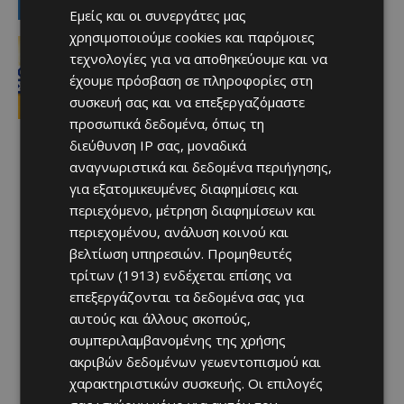
LATEST NEWS
Εμείς και οι συνεργάτες μας
χρησιμοποιούμε cookies και παρόμοιες
Ειδήσεις
τεχνολογίες για να αποθηκεύουμε και να
ΚΑΙΡΟΣ ΣΗΜΕΡΑ: Επιστρέφουν τα
40ρια – Κίτρινη προειδοποίηση το
έχουμε πρόσβαση σε πληροφορίες στη
μεσημέρι
συσκευή σας και να επεξεργαζόμαστε
Afentiko
-
06/08/2026
προσωπικά δεδομένα, όπως τη
διεύθυνση IP σας, μοναδικά
αναγνωριστικά και δεδομένα περιήγησης,
για εξατομικευμένες διαφημίσεις και
περιεχόμενο, μέτρηση διαφημίσεων και
περιεχομένου, ανάλυση κοινού και
βελτίωση υπηρεσιών.
Προμηθευτές
τρίτων (1913)
ενδέχεται επίσης να
επεξεργάζονται τα δεδομένα σας για
αυτούς και άλλους σκοπούς,
συμπεριλαμβανομένης της χρήσης
ακριβών δεδομένων γεωεντοπισμού και
χαρακτηριστικών συσκευής. Οι επιλογές