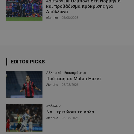
«Διπλό» με Όζμπολτ στη Νορβηγία
και προβάδισμα πρόκρισης για
Απόλλωνα
Afentiko
-
05/08/2026
EDITOR PICKS
Αθλητικά - Επικαιρότητα
Πρόταση σε Matan Hozez
Afentiko
-
05/08/2026
Απόλλων
Να… τριτώσει το καλό
Afentiko
-
05/08/2026