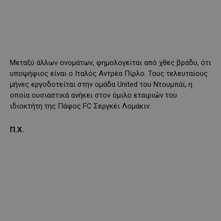
Μεταξύ άλλων ονομάτων, φημολογείται από χθες βράδυ, ότι
υποψήφιος είναι ο Ιταλός Αντρέα Πίρλο. Τους τελευταίους
μήνες εργοδοτείται στην ομάδα United του Ντουμπάϊ, η
οποία ουσιαστικά ανήκει στον όμιλο εταιριών του
ιδιοκτήτη της Πάφος FC Σεργκέι Λομάκιν.
Π.Χ.