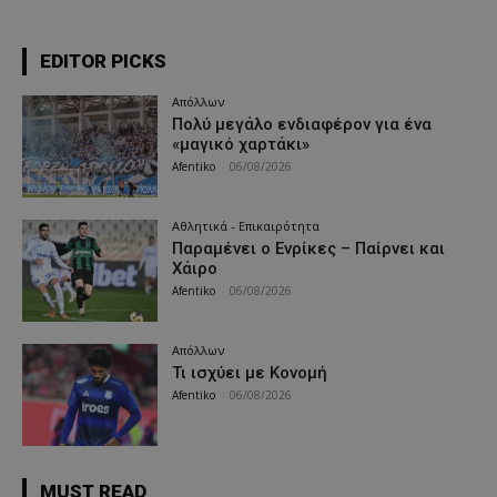
EDITOR PICKS
Απόλλων
Πολύ μεγάλο ενδιαφέρον για ένα
«μαγικό χαρτάκι»
Afentiko
-
06/08/2026
Αθλητικά - Επικαιρότητα
Παραμένει ο Ενρίκες – Παίρνει και
Χάιρο
Afentiko
-
06/08/2026
Απόλλων
Τι ισχύει με Κονομή
Afentiko
-
06/08/2026
MUST READ