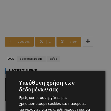
Facebook
X
Viber
TAGS
apoxorisikarsedo
pafos
LATEST NEWS
Aφιερώματα
Υπεύθυνη χρήση των
Οι λαγοκέφαλοι μας απειλούν!
δεδομένων σας
Afentiko
-
08/08/2026
Εμείς και οι συνεργάτες μας
χρησιμοποιούμε cookies και παρόμοιες
τεχνολογίες για να αποθηκεύουμε και να