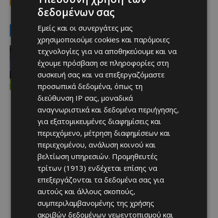
δεδομένων σας
Εμείς και οι συνεργάτες μας
LATEST NEWS
χρησιμοποιούμε cookies και παρόμοιες
Αθλητικά
τεχνολογίες για να αποθηκεύουμε και να
Aνακοινώθηκε το deal που
έχουμε πρόσβαση σε πληροφορίες στη
προανήγγειλαν οι Ρουμάνοι
συσκευή σας και να επεξεργαζόμαστε
Afentiko
-
08/08/2026
προσωπικά δεδομένα, όπως τη
διεύθυνση IP σας, μοναδικά
αναγνωριστικά και δεδομένα περιήγησης,
για εξατομικευμένες διαφημίσεις και
περιεχόμενο, μέτρηση διαφημίσεων και
περιεχομένου, ανάλυση κοινού και
βελτίωση υπηρεσιών.
Προμηθευτές
τρίτων (1913)
ενδέχεται επίσης να
επεξεργάζονται τα δεδομένα σας για
αυτούς και άλλους σκοπούς,
συμπεριλαμβανομένης της χρήσης
ακριβών δεδομένων γεωεντοπισμού και