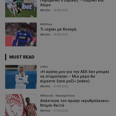
Παραμένει ο Ενρίκες – Παίρνει και
Χάιρο
Afentiko
-
06/08/2026
Απόλλων
Τι ισχύει με Κονομή
Afentiko
-
06/08/2026
MUST READ
video
«Η αγάπη μου για την ΑΕΛ δεν μπορεί
να σταματήσει – Μια μέρα θα
είμαστε ξανά μαζί» (video)
Afentiko
-
07/08/2026
Αθλητικά - Επικαιρότητα
Απέκτησε τον πρώην «ερυθρόλευκο»
Ντίμπι Κεϊτά
Afentiko
-
07/08/2026