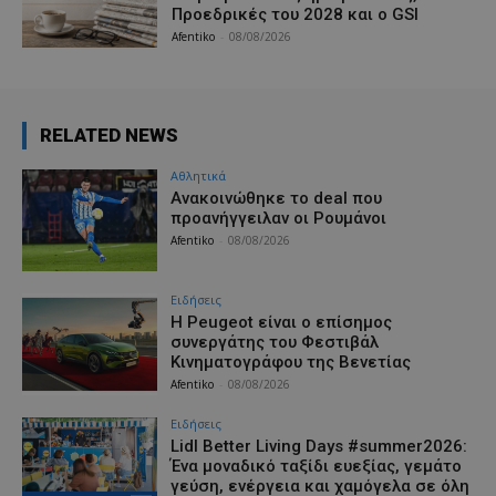
Προεδρικές του 2028 και ο GSI
Afentiko
-
08/08/2026
RELATED NEWS
Αθλητικά
Aνακοινώθηκε το deal που
προανήγγειλαν οι Ρουμάνοι
Afentiko
-
08/08/2026
Ειδήσεις
Η Peugeot είναι ο επίσημος
συνεργάτης του Φεστιβάλ
Κινηματογράφου της Βενετίας
Afentiko
-
08/08/2026
Ειδήσεις
Lidl Better Living Days #summer2026:
Ένα μοναδικό ταξίδι ευεξίας, γεμάτο
γεύση, ενέργεια και χαμόγελα σε όλη