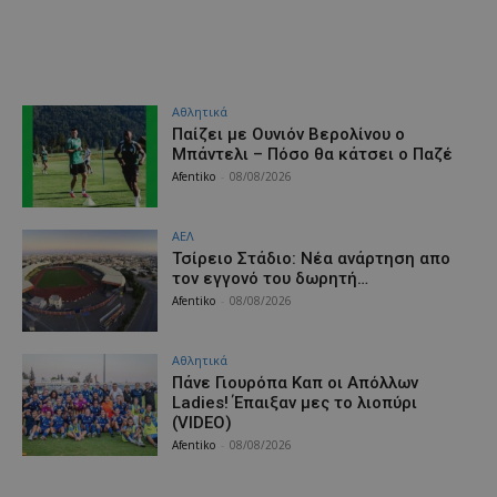
Αθλητικά
Παίζει με Ουνιόν Βερολίνου ο
Μπάντελι – Πόσο θα κάτσει ο Παζέ
Afentiko
-
08/08/2026
ΑΕΛ
Τσίρειο Στάδιο: Νέα ανάρτηση απο
τον εγγονό του δωρητή…
Afentiko
-
08/08/2026
Αθλητικά
Πάνε Γιουρόπα Καπ oι Απόλλων
Ladies! Έπαιξαν μες το λιοπύρι
(VIDEO)
Afentiko
-
08/08/2026