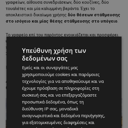
γραφείων, αίθουσα συνεδριάσεων, δύο κουζίνες, δύο
τουαλέτες και μία καλυμμένη βεράντα. Έχει το
αποκλειστικό δικαίωμα χρήσης
δύο θέσεων στάθμευσης
στο ισόγειο και μίας θέσης στάθμευσης στο υπόγειο
.
Το γραφείο επί του παρόντος ενοικιάζεται και προσφέρει
υψηλή απόδοση. Υπάρχει συναινετική συμφωνία για την
παράδοση ελεύθερης και κενής κατοχής μέχρι τις
Υπεύθυνη χρήση των
30/06/2026.
δεδομένων σας
Εμείς και οι συνεργάτες μας
Για περισσότερες πληροφορίες δες
ΕΔΩ
.
χρησιμοποιούμε cookies και παρόμοιες
τεχνολογίες για να αποθηκεύουμε και να
Διώροφο κτήριο μικτής χρήσης στη Δένεια, Λευκωσία
(Αρ. Αναφοράς 9143)
έχουμε πρόσβαση σε πληροφορίες στη
συσκευή σας και να επεξεργαζόμαστε
προσωπικά δεδομένα, όπως τη
διεύθυνση IP σας, μοναδικά
αναγνωριστικά και δεδομένα περιήγησης,
για εξατομικευμένες διαφημίσεις και