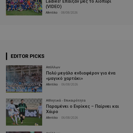
Ladies! Έπαιξαν μες το λιοπύρι
(VIDEO)
Afentiko
-
08/08/2026
EDITOR PICKS
Απόλλων
Πολύ μεγάλο ενδιαφέρον για ένα
«μαγικό χαρτάκι»
Afentiko
-
06/08/2026
Αθλητικά - Επικαιρότητα
Παραμένει ο Ενρίκες – Παίρνει και
Χάιρο
Afentiko
-
06/08/2026