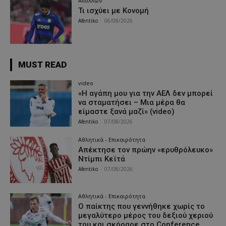
Απόλλων
Τι ισχύει με Κονομή
Afentiko
-
06/08/2026
MUST READ
video
«Η αγάπη μου για την ΑΕΛ δεν μπορεί
να σταματήσει – Μια μέρα θα
είμαστε ξανά μαζί» (video)
Afentiko
-
07/08/2026
Αθλητικά - Επικαιρότητα
Απέκτησε τον πρώην «ερυθρόλευκο»
Ντίμπι Κεϊτά
Afentiko
-
07/08/2026
Αθλητικά - Επικαιρότητα
Ο παίκτης που γεννήθηκε χωρίς το
μεγαλύτερο μέρος του δεξιού χεριού
του και σκόραρε στο Conference