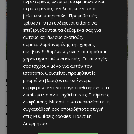
περιεχόμενο, μέτρηση διαφημίσεων και
περιεχομένου, ανάλυση κοινού και
βελτίωση υπηρεσιών.
Προμηθευτές
τρίτων (1913)
ενδέχεται επίσης να
επεξεργάζονται τα δεδομένα σας για
αυτούς και άλλους σκοπούς,
συμπεριλαμβανομένης της χρήσης
ακριβών δεδομένων γεωεντοπισμού και
χαρακτηριστικών συσκευής. Οι επιλογές
σας ισχύουν μόνο για αυτόν τον
ιστότοπο. Ορισμένοι προμηθευτές
Το ακίνητο αποτελεί μερίδιο
75%
ενός διώροφου κτηρίου
μικτής χρήσης
στη Δένεια
που βρίσκεται 2 χιλιόμετρα από
μπορεί να βασίζονται σε έννομο
τον αυτοκινητόδρομο Κοκκινοτριμιθιάς – Αστρομερίτη και
συμφέρον αντί για συγκατάθεση· έχετε το
120 μέτρα από το κέντρο του χωριού.
δικαίωμα να αντιταχθείτε στις
Ρυθμίσεις
διαφήμισης
. Μπορείτε να ανακαλέσετε τη
Το μερίδιο αντιστοιχεί σε
δύο καταστήματα στο ισόγειο
συγκατάθεσή σας οποιαδήποτε στιγμή
και ένα διαμέρισμα στον πρώτο όροφο
.
στις
Ρυθμίσεις cookies
.
Πολιτική
Απορρήτου
Το
κατάστημα
αρ. 1 έχει εσωτερικό εμβαδόν
50 τ.μ.
και