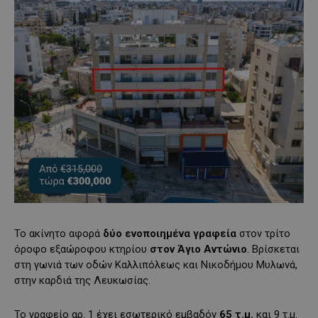
Το ακίνητο αφορά
δύο ενοποιημένα γραφεία
στον τρίτο
όροφο εξαώροφου κτηρίου
στον Άγιο Αντώνιο
. Βρίσκεται
στη γωνιά των οδών Καλλιπόλεως και Νικοδήμου Μυλωνά,
στην καρδιά της Λευκωσίας.
Το γραφείο αρ. 1 έχει εσωτερικό εμβαδόν
65 τ.μ.
και 9 τ.μ.