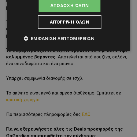
αποτελείται από χώρο καταστήματος, κουζίνα και τουαλέτα
ΑΠΟΔΟΧΉ ΌΛΩΝ
με μπάνιο.
ΑΠΌΡΡΙΨΗ ΌΛΩΝ
Το κατάστημα αρ. 2 έχει εσωτερικό εμβαδόν
40 τ.μ.
και
αποτελείται από χώρο καταστήματος, κουζίνα και τουαλέτα
με μπάνιο.
ΕΜΦΆΝΙΣΗ ΛΕΠΤΟΜΕΡΕΙΏΝ
Το διαμέρισμα έχει εσωτερικό
εμβαδόν 60 τ.μ. και 3 τ.μ.
καλυμμένες βεράντες
. Αποτελείται από κουζίνα, σαλόνι,
ένα υπνοδωμάτιο και ένα μπάνιο.
Υπάρχει συμφωνία διανομής σε ισχύ.
Το ακίνητο είναι κενό και άμεσα διαθέσιμο. Εμπίπτει σε
κρατική χορηγία
.
Για περισσότερες πληροφορίες δες
ΕΔΩ
.
Για να εξερευνήσετε όλες τις Deals προσφορές της
GoGordian επισκεφθείτε τον σύνδεσμο: