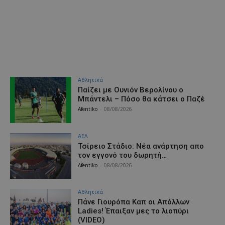
Αθλητικά
Παίζει με Ουνιόν Βερολίνου ο
Μπάντελι – Πόσο θα κάτσει ο Παζέ
Afentiko
-
08/08/2026
ΑΕΛ
Τσίρειο Στάδιο: Νέα ανάρτηση απο
τον εγγονό του δωρητή…
Afentiko
-
08/08/2026
Αθλητικά
Πάνε Γιουρόπα Καπ oι Απόλλων
Ladies! Έπαιξαν μες το λιοπύρι
(VIDEO)