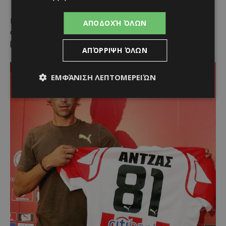
Παράλληλα, η φυσικοθεραπεία, η λογοθεραπεία, η
ΑΠΟΔΟΧΉ ΌΛΩΝ
αναπνευστική υποστήριξη και η σωστή διατροφή
βελτιώνουν την ποιότητα ζωής.
ΑΠΌΡΡΙΨΗ ΌΛΩΝ
ΕΜΦΆΝΙΣΗ ΛΕΠΤΟΜΕΡΕΙΏΝ