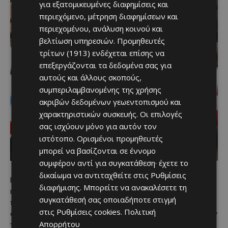
για εξατομικευμένες διαφημίσεις και
περιεχόμενο, μέτρηση διαφημίσεων και
περιεχομένου, ανάλυση κοινού και
βελτίωση υπηρεσιών.
Προμηθευτές
τρίτων (1913)
ενδέχεται επίσης να
επεξεργάζονται τα δεδομένα σας για
αυτούς και άλλους σκοπούς,
συμπεριλαμβανομένης της χρήσης
ακριβών δεδομένων γεωεντοπισμού και
χαρακτηριστικών συσκευής. Οι επιλογές
σας ισχύουν μόνο για αυτόν τον
ιστότοπο. Ορισμένοι προμηθευτές
μπορεί να βασίζονται σε έννομο
συμφέρον αντί για συγκατάθεση· έχετε το
δικαίωμα να αντιταχθείτε στις
Ρυθμίσεις
Η διάγνωση βασίζεται στη νευρολογική εξέταση, στο
διαφήμισης
. Μπορείτε να ανακαλέσετε τη
ηλεκτρομυογράφημα (ΗΜΓ) και στον αποκλεισμό άλλων
συγκατάθεσή σας οποιαδήποτε στιγμή
παθήσεων. Δεν υπάρχει οριστική θεραπεία, όμως φάρμακα
στις
Ρυθμίσεις cookies
.
Πολιτική
όπως το riluzole και το edaravone μπορούν να επιβραδύνουν
Απορρήτου
την εξέλιξη της νόσου σε ορισμένους ασθενείς.