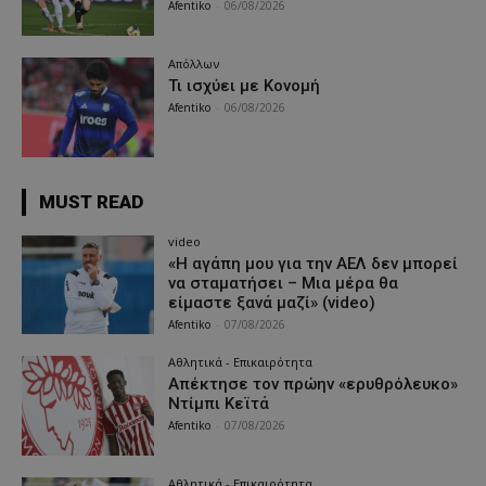
Afentiko
-
06/08/2026
Απόλλων
Τι ισχύει με Κονομή
Afentiko
-
06/08/2026
MUST READ
video
«Η αγάπη μου για την ΑΕΛ δεν μπορεί
να σταματήσει – Μια μέρα θα
είμαστε ξανά μαζί» (video)
Afentiko
-
07/08/2026
Αθλητικά - Επικαιρότητα
Απέκτησε τον πρώην «ερυθρόλευκο»
Ντίμπι Κεϊτά
Afentiko
-
07/08/2026
Αθλητικά - Επικαιρότητα