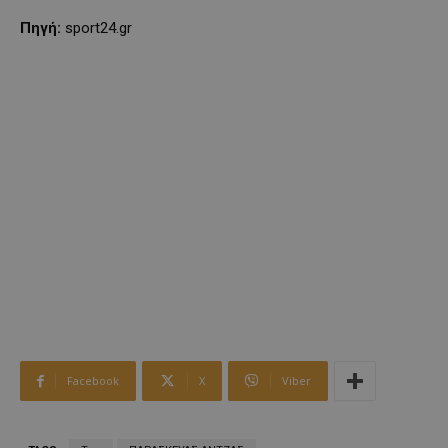
Πηγή:
sport24.gr
Facebook
X
Viber