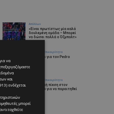
Απόλλων
«Είναι πρωτίστως μία καλά
δουλεμένη ομάδα – Μπορεί
να δώσει πολλά ο Όζμπολτ»
07/08/2026
Αθλητικά - Επικαιρότητα
«Φιρμάνι» για τον Pedro
για να
Sancho
07/08/2026
 επεξεργαζόμαστε
δεδομένα
εων και
Αθλητικά - Επικαιρότητα
913)
ενδέχεται
Ασφυκτική πίεση στον
Ινφαντίνο για να παραιτηθεί
07/08/2026
τηριστικών
ομηθευτές μπορεί
 αντιταχθείτε