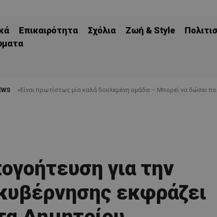
κά
Επικαιρότητα
Σχόλια
Ζωή & Style
Πολιτι
ώματα
EWS
«Είναι πρωτίστως μία καλά δουλεμένη ομάδα – Μπορεί να δώσει πο
πογοήτευση για την
 κυβέρνησης εκφράζει
τα Δημητρίου