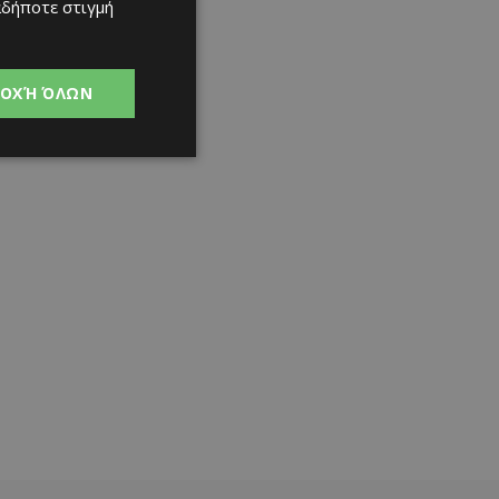
αδήποτε στιγμή
ΟΧΉ ΌΛΩΝ