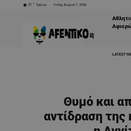
C
27
Cyprus
Friday, August 7, 2026
Αθλητι
Aφιερ
LATEST N
Θυμό και α
αντίδραση της
η Αννί