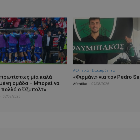
Αθλητικά - Επικαιρότητα
ι πρωτίστως μία καλά
«Φιρμάνι» για τον Pedro S
μένη ομάδα – Μπορεί να
Afentiko
-
07/08/2026
 πολλά ο Όζμπολτ»
-
07/08/2026