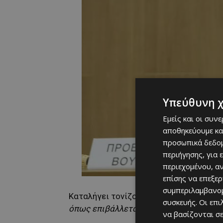
Υπεύθυνη 
Εμείς και οι συν
αποθηκεύουμε κα
προσωπικά δεδομ
περιήγησης, για 
περιεχομένου, α
επίσης να επεξε
συμπεριλαμβανομ
Καταλήγει τονίζοντας ότι
«αν δεν υπάρ
συσκευής. Οι επ
όπως επιβάλλεται, ο διασυρμός θα συνε
να βασίζονται σε