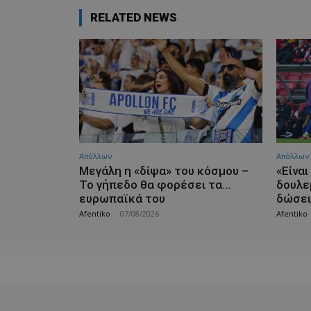
RELATED NEWS
Απόλλων
Απόλλων
Μεγάλη η «δίψα» του κόσμου –
«Είνα
Το γήπεδο θα φορέσει τα…
δουλε
ευρωπαϊκά του
δώσει
Afentiko
-
07/08/2026
Afentiko