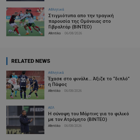
Αθλητικά
Στιγμιότυπα απο την τραγική
παρουσία της Ομόνοιας στο
Γιβραλτάρ (ΒΙΝΤΕΟ)
Afentiko
-
06/08/2026
RELATED NEWS
Αθλητικά
Έχασε στο φινάλε… Άξιζε το “διπλό”
η Πάφος
Afentiko
-
06/08/2026
ΑΕΛ
H σύνοψη του Μάρτινς για το φιλικό
με τον Ατρόμητο (ΒΙΝΤΕΟ)
Afentiko
-
06/08/2026