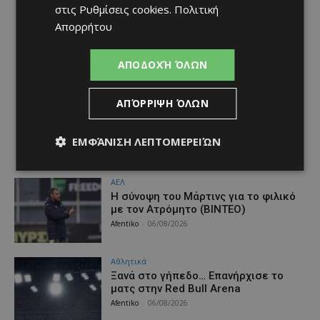
στις
Ρυθμίσεις cookies
.
Πολιτική
Απορρήτου
ΑΠΟΔΟΧΉ ΌΛΩΝ
ΑΠΌΡΡΙΨΗ ΌΛΩΝ
ΕΜΦΆΝΙΣΗ ΛΕΠΤΟΜΕΡΕΙΏΝ
ΑΕΛ
H σύνοψη του Μάρτινς για το φιλικό
με τον Ατρόμητο (ΒΙΝΤΕΟ)
Afentiko
-
06/08/2026
Αθλητικά
Ξανά στο γήπεδο… Επανήρχισε το
ματς στην Red Bull Arena
Afentiko
-
06/08/2026