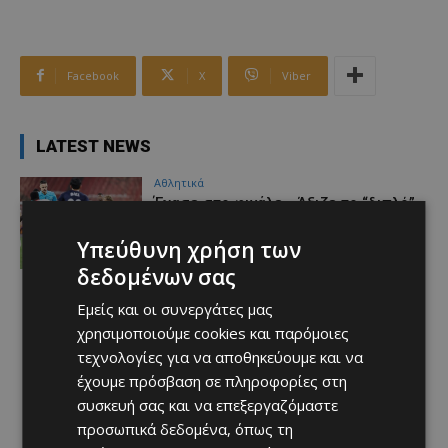
Facebook
X
Viber
LATEST NEWS
Αθλητικά
Έχασε στο φινάλε… Άξιζε το “διπλό”
η Πάφος
Afentiko
-
06/08/2026
Υπεύθυνη χρήση των
δεδομένων σας
Εμείς και οι συνεργάτες μας
χρησιμοποιούμε cookies και παρόμοιες
τεχνολογίες για να αποθηκεύουμε και να
έχουμε πρόσβαση σε πληροφορίες στη
συσκευή σας και να επεξεργαζόμαστε
προσωπικά δεδομένα, όπως τη