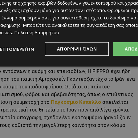
χωρών που υπόκεινται σε αυστηρούς περιορισμούς
ένης της χρήσης ακριβών δεδομένων γεωεντοπισμού και χαρακ
κές» εποχές, η απόκτηση βίζας για τους Ιρανούς
ιλογές σας ισχύουν μόνο για αυτόν τον ιστότοπο. Ορισμένοι πρ
ίχαν ήδη κυκλοφορήσει πριν από μερικούς μήνες,
 έννομο συμφέρον αντί για συγκατάθεση· έχετε το δικαίωμα να
ιαφήμισης
. Μπορείτε να ανακαλέσετε τη συγκατάθεσή σας οποι
 την ιρανική αντιπροσωπεία της κλήρωσης των ομίλων.
ookies
.
Πολιτική Απορρήτου
ερικανό πρόεδρο να ζητά δημόσια «εξέγερση» του
α την επιστροφή του Ρεζά Παχλαβί, του μεγαλύτερου
ελευταίου Σάχη του Ιράν που εκθρονίστηκε από την
ΛΕΠΤΟΜΕΡΕΙΏΝ
ΑΠΌΡΡΙΨΗ ΌΛΩΝ
ΑΠΟΔ
ημα ξεπερνά την απλή διοίκηση: πώς να εγγυηθούμε την
ς σε αμερικανικό έδαφος; Πώς να διαχειριστούμε τους
εντάσεων ή ακόμη και επεισοδίων; Η FIFPRO έχει ήδη
τηση του παίκτη Αμιρχοσεΐν Γκαντερζαντέχ στο Ιράν, ένα
ν κόσμο του ποδοσφαίρου. Οι ίδιοι οι παίκτες
ριωτισμού, φόβου και αβεβαιότητας, όπως ο επιθετικός
οίου η συμμετοχή στο
Παγκόσμιο Κύπελλο
απειλείται
ρατιωτική του θητεία στο Ιράν πριν από λίγα χρόνια.
ευταία απογραφή, σχεδόν ένα εκατομμύριο Ιρανοί ζουν
 τους καθιστά την μεγαλύτερη κοινότητα στον κόσμο