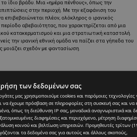
το ίδιο βράδυ. Μια «ημέρα πένθους», όπως την
 επιπτώσεις στην περιοχή. Με την εξαφάνιση του
α επιβεβαιώνεται πλέον, ολόκληρος ο ιρανικός
α περίοδο αβεβαιότητας, που χαρακτηρίζεται από μια
ικού κατακερματισμού και μια στρατιωτική καταστολή.
νείς την ιρανική εθνική ομάδα να παίζει στα γήπεδα του
ες μοιάζει σχεδόν με φαντασίωση.
χρήση των δεδομένων σας
εργάτες μας χρησιμοποιούμε cookies και παρόμοιες τεχνολογίες 
ι να έχουμε πρόσβαση σε πληροφορίες στη συσκευή σας και να
ένα, όπως τη διεύθυνση IP σας, μοναδικά αναγνωριστικά και 
εξατομικευμένες διαφημίσεις και περιεχόμενο, μέτρηση διαφημίσ
ρδιά του προβλήματος, δεδομένου ότι 78 από τους 104
νάλυση κοινού και βελτίωση υπηρεσιών.
Προμηθευτές τρίτων (1
 2026
θα διεξαχθούν στις Ηνωμένες Πολιτείες. Ωστόσο,
ργάζονται τα δεδομένα σας για αυτούς και άλλους σκοπούς,