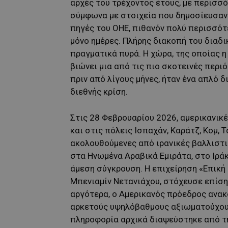
αρχές του τρέχοντος έτους, με περισσ
σύμφωνα με στοιχεία που δημοσίευσαν ο
πηγές του ΟΗΕ, πιθανόν πολύ περισσότ
μόνο ημέρες. Πλήρης διακοπή του διαδι
πραγματικά πυρά. Η χώρα, της οποίας η
βιώνει μια από τις πιο σκοτεινές περι
πριν από λίγους μήνες, ήταν ένα απλό δ
διεθνής κρίση.
Στις 28 Φεβρουαρίου 2026, αμερικανικ
και στις πόλεις Ισπαχάν, Καράτζ, Κομ, 
ακολουθούμενες από ιρανικές βαλλιστι
στα Ηνωμένα Αραβικά Εμιράτα, στο Ιράκ
άμεση σύγκρουση. Η επιχείρηση «Επική 
Μπενιαμίν Νετανιάχου, στόχευσε επίση
αργότερα, ο Αμερικανός πρόεδρος ανακο
αρκετούς υψηλόβαθμους αξιωματούχους
πληροφορία αρχικά διαψεύστηκε από τη