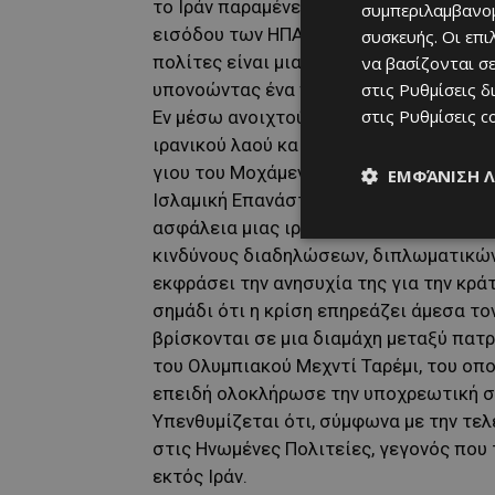
το Ιράν παραμένει στον κατάλογο των 
συμπεριλαμβανομ
εισόδου των ΗΠΑ. Ακόμη και σε «κανονι
συσκευής. Οι επ
πολίτες είναι μια… δοκιμασία. Φήμες ε
να βασίζονται σε
στις
Ρυθμίσεις δ
υπονοώντας ένα πιθανό μποϊκοτάζ από
στις
Ρυθμίσεις c
Εν μέσω ανοιχτού πολέμου, με έναν Αμ
ιρανικού λαού και να ανακοινώνει άμεσ
γιου του Μοχάμεντ Ρεζά Παχλαβί, του τ
ΕΜΦΆΝΙΣΗ 
Ισλαμική Επανάσταση το 1979, το ερώτ
ασφάλεια μιας ιρανικής εθνικής ομάδα
κινδύνους διαδηλώσεων, διπλωματικών 
εκφράσει την ανησυχία της για την κρά
σημάδι ότι η κρίση επηρεάζει άμεσα το
βρίσκονται σε μια διαμάχη μεταξύ πατ
του Ολυμπιακού Μεχντί Ταρέμι, του οπ
επειδή ολοκλήρωσε την υποχρεωτική στ
Υπενθυμίζεται ότι, σύμφωνα με την τελ
στις Ηνωμένες Πολιτείες, γεγονός που
εκτός Ιράν.