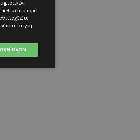
τηριστικών
ομηθευτές μπορεί
 αντιταχθείτε
αδήποτε στιγμή
ΟΧΉ ΌΛΩΝ