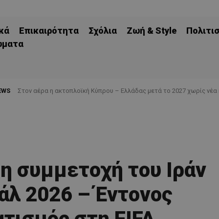
κά
Επικαιρότητα
Σχόλια
Ζωή & Style
Πολιτι
ώματα
EWS
Στον αέρα η ακτοπλοϊκή Κύπρου – Ελλάδας μετά το 2027 χωρίς νέα
 τη συμμετοχή του Ιράν
άλ 2026 – Έντονος
τισμός στη FIFA