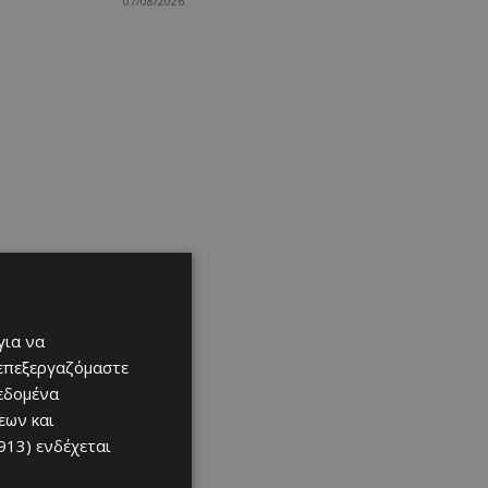
07/08/2026
για να
 επεξεργαζόμαστε
δεδομένα
εων και
913)
ενδέχεται