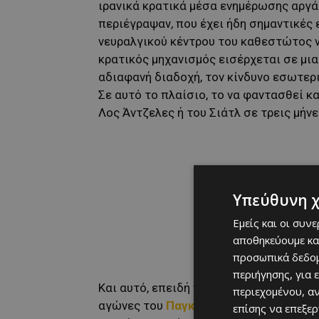
ιρανικά κρατικά μέσα ενημέρωσης αργά 
περιέγραψαν, που έχει ήδη σημαντικές
νευραλγικού κέντρου του καθεστώτος ν
κρατικός μηχανισμός εισέρχεται σε μι
αδιαφανή διαδοχή, τον κίνδυνο εσωτερ
Σε αυτό το πλαίσιο, το να φαντασθεί κα
Λος Άντζελες ή του Σιάτλ σε τρεις μήν
Υπεύθυνη 
Εμείς και οι συν
αποθηκεύουμε κα
προσωπικά δεδομ
περιήγησης, για 
Και αυτό, επειδή πρόκειται για την κα
περιεχομένου, α
αγώνες του
Παγκοσμίου Κυπέλλου του
επίσης να επεξε