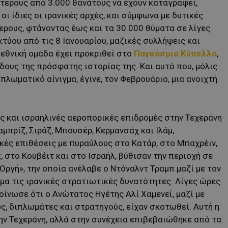
ότερους από 3.000 θανάτους να έχουν καταγραφεί,
ι ίδιες οι ιρανικές αρχές, και σύμφωνα με δυτικές
ερους, φτάνοντας έως και τα 30.000 θύματα σε λίγες
κτύου από τις 8 Ιανουαρίου, μαζικές συλλήψεις και
 εθνική ομάδα έχει προκριθεί στο
Παγκόσμιο Κύπελλο
,
όδους της πρόσφατης ιστορίας της. Και αυτό που, μόλις
ιπλωματικό αίνιγμα, έγινε, τον Φεβρουάριο, μια ανοιχτή
ές και ισραηλινές αεροπορικές επιδρομές στην Τεχεράνη
Ταμπρίζ, Σιράζ, Μπουσέρ, Κερμανσάχ και Ιλάμ,
κές επιθέσεις με πυραύλους στο Κατάρ, στο Μπαχρέιν,
, στο Κουβέιτ και στο Ισραήλ, βύθισαν την περιοχή σε
Οργή», την οποία ανέλαβε ο Ντόναλντ Τραμπ μαζί με τον
μα τις ιρανικές στρατιωτικές δυνατότητες. Λίγες ώρες
ίνωσε ότι ο Ανώτατος Ηγέτης Αλί Χαμενεΐ, μαζί με
, διπλωμάτες και στρατηγούς, είχαν σκοτωθεί. Αυτή η
ν Τεχεράνη, αλλά στην συνέχεια επιβεβαιώθηκε από τα