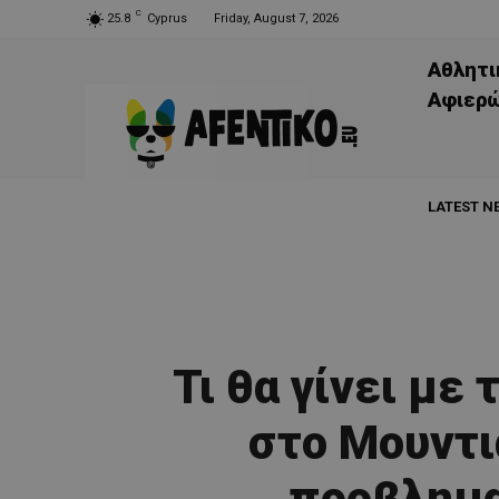
C
25.8
Cyprus
Friday, August 7, 2026
Αθλητι
Aφιερ
LATEST N
Τι θα γίνει με
στο Μουντι
προβλημα