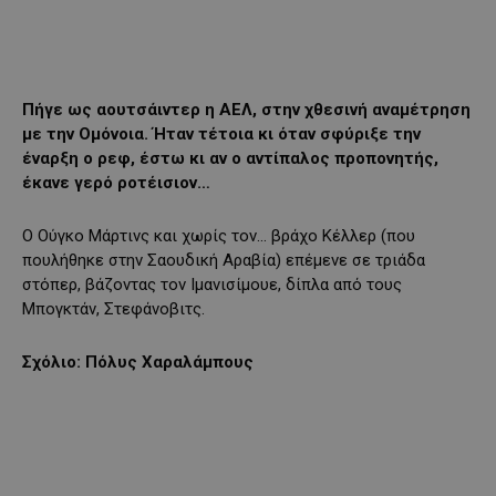
Πήγε ως αουτσάιντερ η ΑΕΛ, στην χθεσινή αναμέτρηση
με την Ομόνοια. Ήταν τέτοια κι όταν σφύριξε την
έναρξη ο ρεφ, έστω κι αν ο αντίπαλος προπονητής,
έκανε γερό ροτέισιον…
Ο Ούγκο Μάρτινς και χωρίς τον… βράχο Κέλλερ (που
πουλήθηκε στην Σαουδική Αραβία) επέμενε σε τριάδα
στόπερ, βάζοντας τον Ιμανισίμουε, δίπλα από τους
Μπογκτάν, Στεφάνοβιτς.
Σχόλιο: Πόλυς Χαραλάμπους