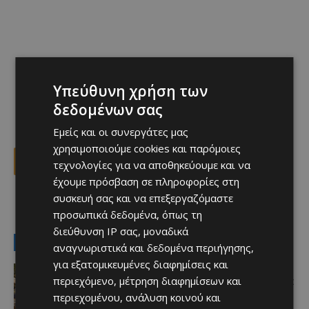
Υπεύθυνη χρήση των
δεδομένων σας
Εμείς και οι συνεργάτες μας
χρησιμοποιούμε cookies και παρόμοιες
Facebook
X
Viber
τεχνολογίες για να αποθηκεύουμε και να
έχουμε πρόσβαση σε πληροφορίες στη
συσκευή σας και να επεξεργαζόμαστε
TAGS
Top
προσωπικά δεδομένα, όπως τη
διεύθυνση IP σας, μοναδικά
LATEST NEWS
αναγνωριστικά και δεδομένα περιήγησης,
για εξατομικευμένες διαφημίσεις και
Ζωή & Style
περιεχόμενο, μέτρηση διαφημίσεων και
Από το μαχαλεπί μέχρι τα beach sets:
Μία Κυριακάτικη βόλτα στη Λεμεσό
περιεχομένου, ανάλυση κοινού και
Afentiko
-
09/08/2026