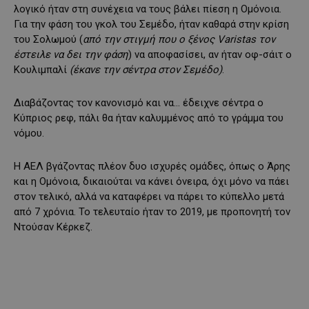
λογικό ήταν στη συνέχεια να τους βάλει πίεση η Ομόνοια.
Για την φάση του γκολ του Σεμέδο, ήταν καθαρά στην κρίση
του Σολωμού (
από την στιγμή που ο ξένος Varistas τον
έστειλε να δει την φάση
) να αποφασίσει, αν ήταν οφ-σάιτ ο
Κουλιμπαλί
(έκανε την σέντρα στον Σεμέδο)
.
Διαβάζοντας τον κανονισμό και να… έδειχνε σέντρα ο
Κύπριος ρεφ, πάλι θα ήταν καλυμμένος από το γράμμα του
νόμου.
Η ΑΕΛ βγάζοντας πλέον δυο ισχυρές ομάδες, όπως ο Άρης
και η Ομόνοια, δικαιούται να κάνει όνειρα, όχι μόνο να πάει
στον τελικό, αλλά να καταφέρει να πάρει το κύπελλο μετά
από 7 χρόνια. Το τελευταίο ήταν το 2019, με προπονητή τον
Ντούσαν Κέρκεζ.