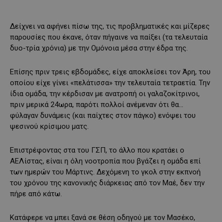
Δείχνει να αφήνει πίσω της, τις προβληματικές και μίζερες
παρουσίες που έκανε, όταν πήγαινε να παίξει (τα τελευταία
δυο-τρία χρόνια) με την Ομόνοια μέσα στην έδρα της.
Επίσης πριν τρεις εβδομάδες, είχε αποκλείσει τον Άρη, του
οποίου είχε γίνει «πελάτισσα» την τελευταία τετραετία. Την
ίδια ομάδα, την κέρδισαν με ανατροπή οι γαλαζοκίτρινοι,
πριν μερικά 24ωρα, παρότι πολλοί ανέμεναν ότι θα…
φύλαγαν δυνάμεις (και παίχτες στον πάγκο) ενόψει του
ψεσινού κρίσιμου ματς.
Επιστρέφοντας στα του ΓΣΠ, το άλλο που κρατάει ο
ΑΕΛίστας, είναι η όλη νοοτροπία που βγάζει η ομάδα επί
των ημερών του Μάρτινς. Δεχόμενη το γκολ στην εκπνοή
του χρόνου της κανονικής διάρκειας από τον Μαέ, δεν την
πήρε από κάτω.
Κατάφερε να μπει ξανά σε θέση οδηγού με τον Μασέκο,