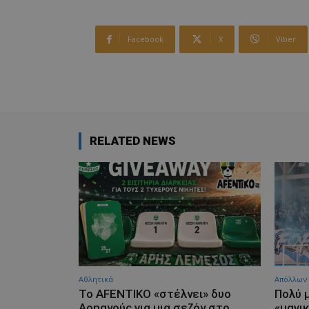
Facebook
X
Viber
RELATED NEWS
Αθλητικά
Απόλλων
Το AFENTIKO «στέλνει» δυο
Πολύ 
Αρηανούς για μια σεζόν στο
«μαγι