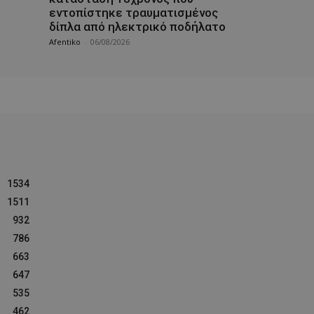
εντοπίστηκε τραυματισμένος
δίπλα από ηλεκτρικό ποδήλατο
Afentiko
-
06/08/2026
1534
1511
932
786
663
647
535
462