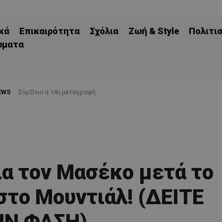
κά
Επικαιρότητα
Σχόλια
Ζωή & Style
Πολιτι
ώματα
EWS
Ζορζίνιο η 14η μεταγραφή
ια τον Μασέκο μετά το
στο Μουντιάλ! (ΔΕΙΤΕ
ΗΝ ΦΑΣΗ)