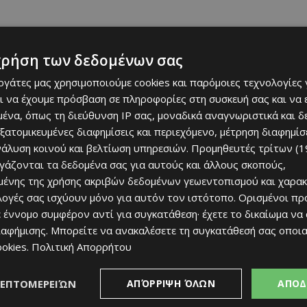
χρήση των δεδομένων σας
ουν οι υπεύθυνοι του προγραμματισμού και δη ο
εργάτες μας χρησιμοποιούμε cookies και παρόμοιες τεχνολογίες 
ι να έχουμε πρόσβαση σε πληροφορίες στη συσκευή σας και να
σαν τον Μασέκο…
ένα, όπως τη διεύθυνση IP σας, μοναδικά αναγνωριστικά και 
εξατομικευμένες διαφημίσεις και περιεχόμενο, μέτρηση διαφημίσ
νάλυση κοινού και βελτίωση υπηρεσιών.
Προμηθευτές τρίτων (1
ργάζονται τα δεδομένα σας για αυτούς και άλλους σκοπούς,
ένης της χρήσης ακριβών δεδομένων γεωεντοπισμού και χαρακ
ιλογές σας ισχύουν μόνο για αυτόν τον ιστότοπο. Ορισμένοι πρ
 έννομο συμφέρον αντί για συγκατάθεση· έχετε το δικαίωμα να
ιαφήμισης
. Μπορείτε να ανακαλέσετε τη συγκατάθεσή σας οποι
ookies
.
Πολιτική Απορρήτου
ΛΕΠΤΟΜΕΡΕΙΏΝ
ΑΠΌΡΡΙΨΗ ΌΛΩΝ
ΑΠΟΔ