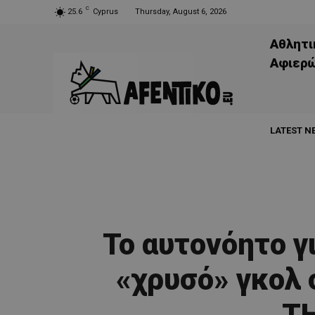
C
25.6
Cyprus
Thursday, August 6, 2026
Αθλητι
Aφιερ
LATEST N
Το αυτονόητο γ
«χρυσό» γκολ 
Τ