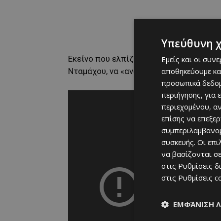
Υπεύθυνη 
Εκείνο που ελπίζουν, είναι να καταφέρ
Εμείς και οι συν
αποθηκεύουμε κα
Νταμάχου, να «ανακαλύψουν» παίχτες 
προσωπικά δεδομ
περιήγησης, για 
περιεχομένου, α
επίσης να επεξε
συμπεριλαμβανομ
συσκευής. Οι επ
να βασίζονται σε
στις
Ρυθμίσεις δ
στις
Ρυθμίσεις c
ΕΜΦΆΝΙΣΗ 