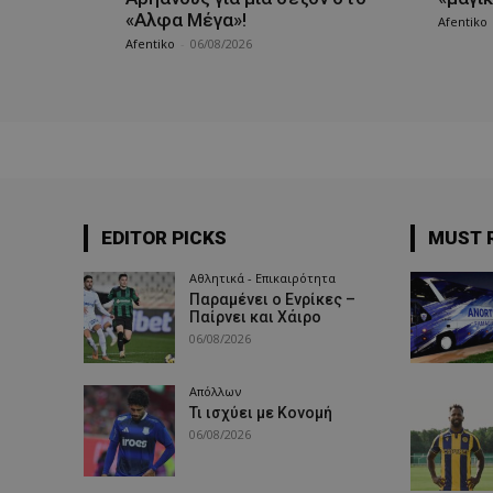
«Αλφα Μέγα»!
Afentiko
Afentiko
-
06/08/2026
EDITOR PICKS
MUST 
Αθλητικά - Επικαιρότητα
Παραμένει ο Ενρίκες –
Παίρνει και Χάιρο
06/08/2026
Απόλλων
Τι ισχύει με Κονομή
06/08/2026