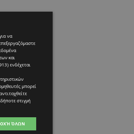
για να
 επεξεργαζόμαστε
δεδομένα
εων και
913)
ενδέχεται
τηριστικών
ομηθευτές μπορεί
 αντιταχθείτε
αδήποτε στιγμή
ΟΧΉ ΌΛΩΝ