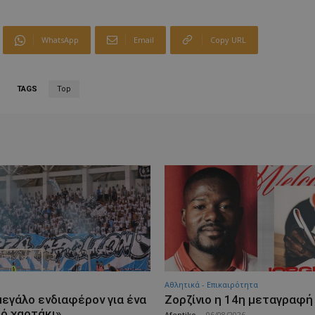
WhatsApp
Email
Copy URL
TAGS
Top
Αθλητικά - Επικαιρότητα
μεγάλο ενδιαφέρον για ένα
Ζορζίνιο η 14η μεταγραφή
κό χαρτάκι»
Afentiko
-
06/08/2026