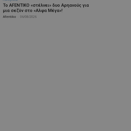
Το AFENTIKO «στέλνει» δυο Αρηανούς για
μια σεζόν στο «Αλφα Μέγα»!
Afentiko
-
06/08/2026