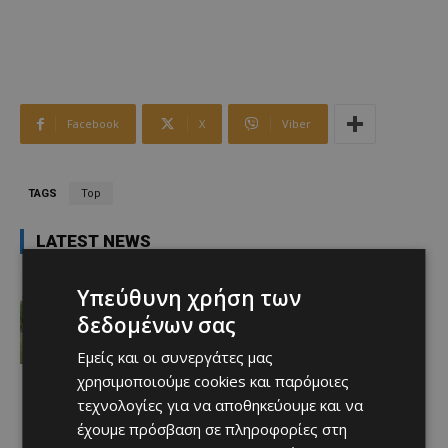
Facebook
X
Viber
TAGS
Top
LATEST NEWS
ΑΕΛ
Υπεύθυνη χρήση των
Σκόραραν οι κεντρικοί κυνηγοί… Νίκη
επί της ομάδας του Κέρκεζ
δεδομένων σας
Afentiko
-
06/08/2026
Εμείς και οι συνεργάτες μας
χρησιμοποιούμε cookies και παρόμοιες
τεχνολογίες για να αποθηκεύουμε και να
έχουμε πρόσβαση σε πληροφορίες στη