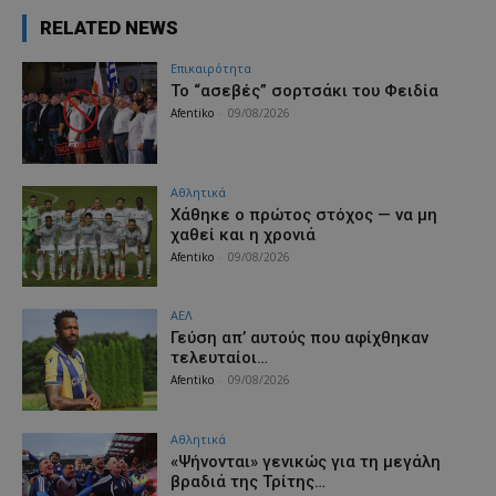
RELATED NEWS
Επικαιρότητα
Το “ασεβές” σορτσάκι του Φειδία
Afentiko
-
09/08/2026
Αθλητικά
Χάθηκε ο πρώτος στόχος — να μη
χαθεί και η χρονιά
Afentiko
-
09/08/2026
ΑΕΛ
Γεύση απ’ αυτούς που αφίχθηκαν
τελευταίοι…
Afentiko
-
09/08/2026
Αθλητικά
«Ψήνονται» γενικώς για τη μεγάλη
βραδιά της Τρίτης…