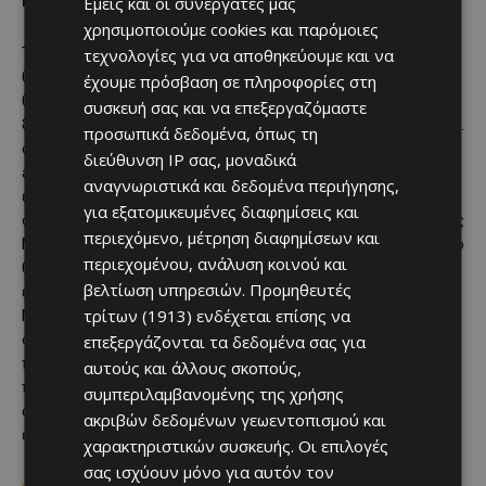
Περισσότερα για το City of Dreams Mediterranean
Εμείς και οι συνεργάτες μας
χρησιμοποιούμε cookies και παρόμοιες
Το City of Dreams Mediterranean, το πρώτο πολυθεματικό
τεχνολογίες για να αποθηκεύουμε και να
θέρετρο της Ευρώπης, είναι το μεγαλύτερο και κορυφαίο
έχουμε πρόσβαση σε πληροφορίες στη
θέρετρο στην περιοχή. Διαθέτει 14όροφο πολυτελές
συσκευή σας και να επεξεργαζόμαστε
ξενοδοχείο με 500 δωμάτια και σουίτες, πάνω από 8.000 τ.μ.
προσωπικά δεδομένα, όπως τη
συνεδριακών και εκθεσιακών χώρων, υπαίθριο αμφιθέατρο,
διεύθυνση IP σας, μοναδικά
adventure park για όλη την οικογένεια, εκλεκτούς χώρους
αναγνωριστικά και δεδομένα περιήγησης,
εστίασης και πολυτελή καταστήματα. Ο εσωτερικός του
για εξατομικευμένες διαφημίσεις και
σχεδιασμός βασίζεται στα διεθνή πρότυπα πολυτέλειας της
περιεχόμενο, μέτρηση διαφημίσεων και
Melco, που έχουν προσαρμοστεί ειδικά για το πολυθεματικό
περιεχομένου, ανάλυση κοινού και
θέρετρο της Κύπρου, ενώ ο εξωτερικός σχεδιασμός έχει
βελτίωση υπηρεσιών.
Προμηθευτές
έντονο μεσογειακό χαρακτήρα. Το City of Dreams
τρίτων (1913)
ενδέχεται επίσης να
Mediterranean αποτελεί μια παγκοσμίου κλάσης ανάπτυξη,
ορόσημο για την Κύπρο, αλλά και για την ευρύτερη περιοχή,
επεξεργάζονται τα δεδομένα σας για
που αναβαθμίζει το τουριστικό προϊόν του νησιού,
αυτούς και άλλους σκοπούς,
προσελκύοντας χιλιάδες νέους τουρίστες και
συμπεριλαμβανομένης της χρήσης
συμβάλλοντας σημαντικά στην αντιμετώπιση της
ακριβών δεδομένων γεωεντοπισμού και
εποχικότητας.
χαρακτηριστικών συσκευής. Οι επιλογές
σας ισχύουν μόνο για αυτόν τον