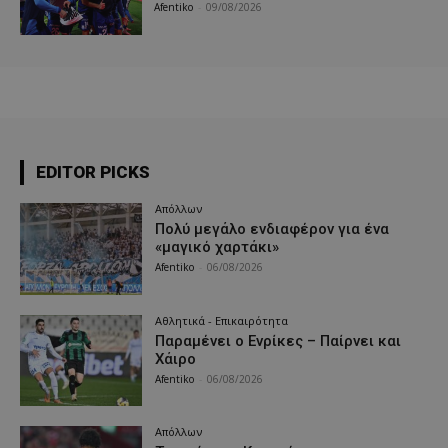
Afentiko
-
09/08/2026
EDITOR PICKS
Απόλλων
Πολύ μεγάλο ενδιαφέρον για ένα
«μαγικό χαρτάκι»
Afentiko
-
06/08/2026
Αθλητικά - Επικαιρότητα
Παραμένει ο Ενρίκες – Παίρνει και
Χάιρο
Afentiko
-
06/08/2026
Απόλλων