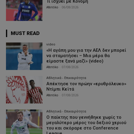
Τι ισχύει με Κονομή
Afentiko
-
06/08/2026
MUST READ
video
«Η αγάπη μου για την ΑΕΛ δεν μπορεί
να σταματήσει – Μια μέρα θα
είμαστε ξανά μαζί» (video)
Afentiko
-
07/08/2026
Αθλητικά - Επικαιρότητα
Απέκτησε τον πρώην «ερυθρόλευκο»
Ντίμπι Κεϊτά
Afentiko
-
07/08/2026
Αθλητικά - Επικαιρότητα
Ο παίκτης που γεννήθηκε χωρίς το
μεγαλύτερο μέρος του δεξιού χεριού
του και σκόραρε στο Conference
League