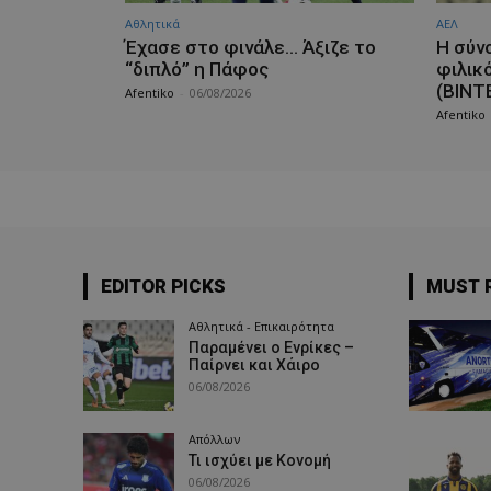
Αθλητικά
ΑΕΛ
Έχασε στο φινάλε… Άξιζε το
H σύν
“διπλό” η Πάφος
φιλικ
(ΒΙΝΤ
Afentiko
-
06/08/2026
Afentiko
EDITOR PICKS
MUST 
Αθλητικά - Επικαιρότητα
Παραμένει ο Ενρίκες –
Παίρνει και Χάιρο
06/08/2026
Απόλλων
Τι ισχύει με Κονομή
06/08/2026