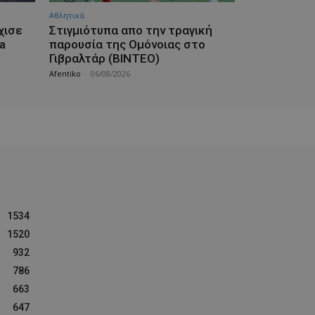
Αθλητικά
χισε
Στιγμιότυπα απο την τραγική
a
παρουσία της Ομόνοιας στο
Γιβραλτάρ (ΒΙΝΤΕΟ)
Afentiko
-
06/08/2026
1534
1520
932
786
663
647