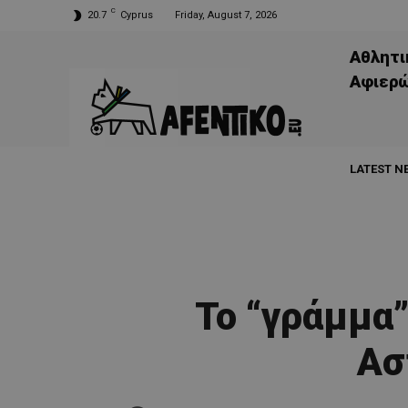
C
20.7
Cyprus
Friday, August 7, 2026
Αθλητι
Aφιερ
LATEST N
To “γράμμα
Ασ