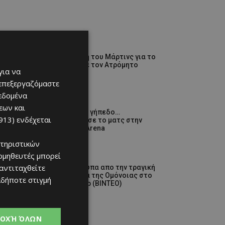
ΑΕΛ
H σύνοψη του Μάρτινς για το
φιλικό με τον Ατρόμητο
για να
(ΒΙΝΤΕΟ)
 επεξεργαζόμαστε
06/08/2026
δεδομένα
Αθλητικά
εων και
Ξανά στο γήπεδο…
913)
ενδέχεται
Επανήρχισε το ματς στην
Red Bull Arena
06/08/2026
τηριστικών
ομηθευτές μπορεί
Αθλητικά
 αντιταχθείτε
Στιγμιότυπα απο την τραγική
παρουσία της Ομόνοιας στο
αδήποτε στιγμή
Γιβραλτάρ (ΒΙΝΤΕΟ)
06/08/2026
ΟΧΉ ΌΛΩΝ