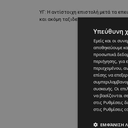
ΥΓ: Η αντίστοιχη επιστολή μετά τα επ
και ακόμη ταξιδεύει…”
Υπεύθυνη 
Εμείς και οι συν
αποθηκεύουμε κα
προσωπικά δεδομ
περιήγησης, για 
περιεχομένου, α
επίσης να επεξε
συμπεριλαμβανομ
συσκευής. Οι επ
να βασίζονται σε
στις
Ρυθμίσεις δ
στις
Ρυθμίσεις c
ΕΜΦΆΝΙΣΗ 