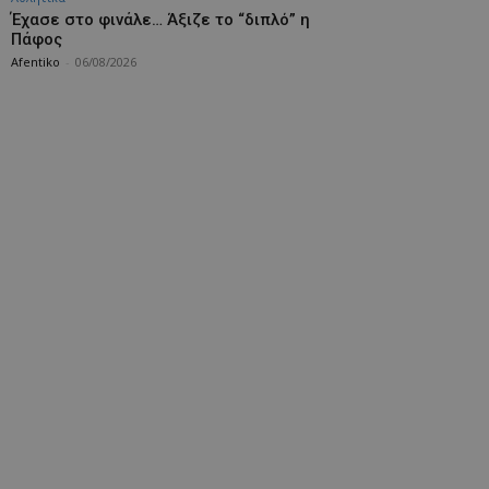
Έχασε στο φινάλε… Άξιζε το “διπλό” η
Πάφος
Afentiko
-
06/08/2026