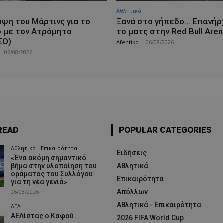
Αθλητικά
οψη του Μάρτινς για το
Ξανά στο γήπεδο… Επανήρ
ό με τον Ατρόμητο
το ματς στην Red Bull Aren
ΕΟ)
Afentiko
-
06/08/2026
-
06/08/2026
READ
POPULAR CATEGORIES
Αθλητικά - Επικαιρότητα
Ειδήσεις
«Ένα ακόμη σημαντικό
βήμα στην υλοποίηση του
Αθλητικά
οράματος του Συλλόγου
Επικαιρότητα
για τη νέα γενιά»
06/08/2026
Απόλλων
Αθλητικά - Επικαιρότητα
ΑΕΛ
ΑΕΛίστας ο Καφού
2026 FIFA World Cup