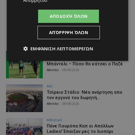
Απορρήτου
ΑΠΟΔΟΧΉ ΌΛΩΝ
ΑΠΌΡΡΙΨΗ ΌΛΩΝ
ΕΜΦΆΝΙΣΗ ΛΕΠΤΟΜΕΡΕΙΏΝ
Αθλητικά
Παίζει με Ουνιόν Βερολίνου ο
Μπάντελι – Πόσο θα κάτσει ο Παζέ
Afentiko
-
08/08/2026
ΑΕΛ
Τσίρειο Στάδιο: Νέα ανάρτηση απο
τον εγγονό του δωρητή…
Afentiko
-
08/08/2026
Αθλητικά
Πάνε Γιουρόπα Καπ oι Απόλλων
Ladies! Έπαιξαν μες το λιοπύρι