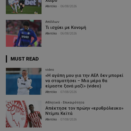
Χάιρο
Afentiko
-
06/08/2026
Απόλλων
Τι ισχύει με Κονομή
Afentiko
-
06/08/2026
MUST READ
video
«Η αγάπη μου για την ΑΕΛ δεν μπορεί
να σταματήσει – Μια μέρα θα
είμαστε ξανά μαζί» (video)
Afentiko
-
07/08/2026
Αθλητικά - Επικαιρότητα
Απέκτησε τον πρώην «ερυθρόλευκο»
Ντίμπι Κεϊτά
Afentiko
-
07/08/2026