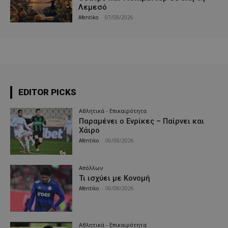
Λεμεσό
Afentiko
-
07/08/2026
EDITOR PICKS
Αθλητικά - Επικαιρότητα
Παραμένει ο Ενρίκες – Παίρνει και
Χάιρο
Afentiko
-
06/08/2026
Απόλλων
Τι ισχύει με Κονομή
Afentiko
-
06/08/2026
Αθλητικά - Επικαιρότητα