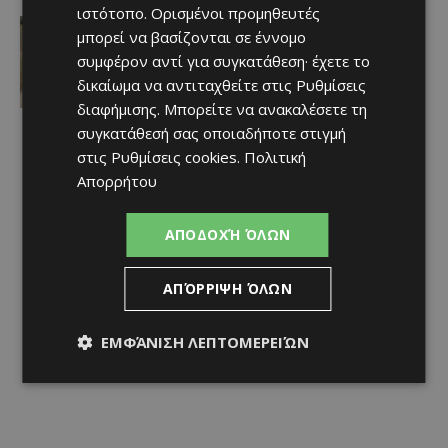
ιστότοπο. Ορισμένοι προμηθευτές
Ειδήσεις
μπορεί να βασίζονται σε έννομο
Ισαάκ–Σολωμού: Οδοιπορικό μνήμης
συμφέρον αντί για συγκατάθεση· έχετε το
σήμερα στα οδοφράγματα της
Λευκωσίας
δικαίωμα να αντιταχθείτε στις
Ρυθμίσεις
Afentiko
-
07/08/2026
διαφήμισης
. Μπορείτε να ανακαλέσετε τη
συγκατάθεσή σας οποιαδήποτε στιγμή
στις
Ρυθμίσεις cookies
.
Πολιτική
Απορρήτου
ΑΠΟΔΟΧΉ ΌΛΩΝ
ΑΠΌΡΡΙΨΗ ΌΛΩΝ
ΕΜΦΆΝΙΣΗ ΛΕΠΤΟΜΕΡΕΙΏΝ