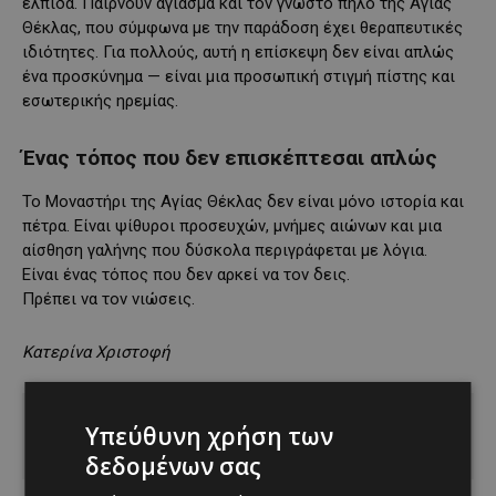
ελπίδα. Παίρνουν αγίασμα και τον γνωστό πηλό της Αγίας
Θέκλας, που σύμφωνα με την παράδοση έχει θεραπευτικές
ιδιότητες. Για πολλούς, αυτή η επίσκεψη δεν είναι απλώς
ένα προσκύνημα — είναι μια προσωπική στιγμή πίστης και
εσωτερικής ηρεμίας.
Ένας τόπος που δεν επισκέπτεσαι απλώς
Το Μοναστήρι της Αγίας Θέκλας δεν είναι μόνο ιστορία και
πέτρα. Είναι ψίθυροι προσευχών, μνήμες αιώνων και μια
αίσθηση γαλήνης που δύσκολα περιγράφεται με λόγια.
Είναι ένας τόπος που δεν αρκεί να τον δεις.
Πρέπει να τον νιώσεις.
Κατερίνα Χριστοφή
https://www.tiktok.com/@menoumekypro/vide
Υπεύθυνη χρήση των
o/7592238412598349078?
is_from_webapp=1&sender_device=pc
δεδομένων σας