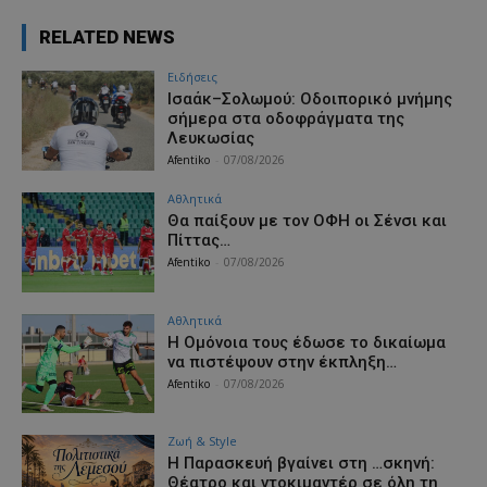
RELATED NEWS
Ειδήσεις
Ισαάκ–Σολωμού: Οδοιπορικό μνήμης
σήμερα στα οδοφράγματα της
Λευκωσίας
Afentiko
-
07/08/2026
Αθλητικά
Θα παίξουν με τον ΟΦΗ οι Σένσι και
Πίττας…
Afentiko
-
07/08/2026
Αθλητικά
Η Ομόνοια τους έδωσε το δικαίωμα
να πιστέψουν στην έκπληξη…
Afentiko
-
07/08/2026
Ζωή & Style
Η Παρασκευή βγαίνει στη …σκηνή:
Θέατρο και ντοκιμαντέρ σε όλη τη