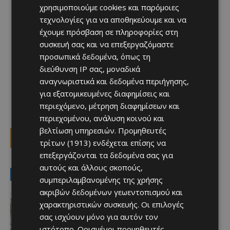
χρησιμοποιούμε cookies και παρόμοιες
τεχνολογίες για να αποθηκεύουμε και να
έχουμε πρόσβαση σε πληροφορίες στη
συσκευή σας και να επεξεργαζόμαστε
προσωπικά δεδομένα, όπως τη
διεύθυνση IP σας, μοναδικά
αναγνωριστικά και δεδομένα περιήγησης,
για εξατομικευμένες διαφημίσεις και
περιεχόμενο, μέτρηση διαφημίσεων και
περιεχομένου, ανάλυση κοινού και
βελτίωση υπηρεσιών.
Προμηθευτές
Facebook
X
Viber
τρίτων (1913)
ενδέχεται επίσης να
επεξεργάζονται τα δεδομένα σας για
αυτούς και άλλους σκοπούς,
LATEST NEWS
συμπεριλαμβανομένης της χρήσης
ακριβών δεδομένων γεωεντοπισμού και
Ειδήσεις
ΚΕΡΑΙΕΣ ΣΤΙΣ ΒΡΕΤΑΝΙΚΕΣ ΒΑΣΕΙΣ –
χαρακτηριστικών συσκευής. Οι επιλογές
Terra Cypria και BirdLife
σας ισχύουν μόνο για αυτόν τον
συμμερίζονται τις ανησυχίες: «Κάθε
ιστότοπο. Ορισμένοι προμηθευτές