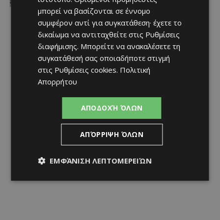
νέα ανάπτυξη απαιτεί ιδιαίτερη
προσοχή»
μπορεί να βασίζονται σε έννομο
Afentiko
-
07/08/2026
συμφέρον αντί για συγκατάθεση· έχετε το
δικαίωμα να αντιταχθείτε στις
Ρυθμίσεις
διαφήμισης
. Μπορείτε να ανακαλέσετε τη
συγκατάθεσή σας οποιαδήποτε στιγμή
στις
Ρυθμίσεις cookies
.
Πολιτική
Απορρήτου
ΑΠΟΔΟΧΉ ΌΛΩΝ
ΑΠΌΡΡΙΨΗ ΌΛΩΝ
ΕΜΦΆΝΙΣΗ ΛΕΠΤΟΜΕΡΕΙΏΝ