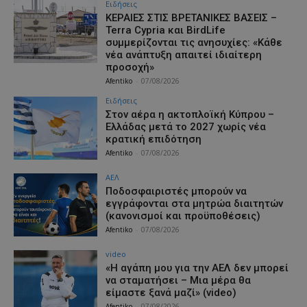
Ειδήσεις
ΚΕΡΑΙΕΣ ΣΤΙΣ ΒΡΕΤΑΝΙΚΕΣ ΒΑΣΕΙΣ –
Terra Cypria και BirdLife
συμμερίζονται τις ανησυχίες: «Κάθε
νέα ανάπτυξη απαιτεί ιδιαίτερη
προσοχή»
Afentiko
-
07/08/2026
Ειδήσεις
Στον αέρα η ακτοπλοϊκή Κύπρου –
Ελλάδας μετά το 2027 χωρίς νέα
κρατική επιδότηση
Afentiko
-
07/08/2026
ΑΕΛ
Ποδοσφαιριστές μπορούν να
εγγράφονται στα μητρώα διαιτητών
(κανονισμοί και προϋποθέσεις)
Afentiko
-
07/08/2026
video
«Η αγάπη μου για την ΑΕΛ δεν μπορεί
να σταματήσει – Μια μέρα θα
είμαστε ξανά μαζί» (video)
Afentiko
-
07/08/2026