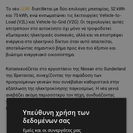
Το νέο
LEAF
διατίθεται με δύο επιλογές μπαταρίας, 52 kWh
και 75 kWh, ενώ ενσωματώνει τις λειτουργίες Vehicle-to-
Load (V2L) και Vehicle-to-Grid (V2G). Οι τεχνολογίες αυτές
επιτρέπουν στο αυτοκίνητο όχι μόνο να τροφοδοτεί
εξωτερικές ηλεκτρικές συσκευές, αλλά και να επιστρέφει
ενέργεια στο ηλεκτρικό δίκτυο όταν αυτό απαιτείται,
αποτελώντας σημαντικό βήμα προς ένα πιο έξυπνο και
βιώσιμο ενεργειακό οικοσύστημα.
Κατασκευάζεται στο εργοστάσιο της Nissan στο Sunderland
της Βρετανίας, συνεχίζοντας την παράδοση των
προηγούμενων γενεών που συνέβαλαν καθοριστικά στην
εξάπλωση της ηλεκτροκίνησης παγκοσμίως. Η νέα γενιά
ανεβάζει ακόμη περισσότερο τον πήχη, συνδυάζοντας
προηγμένη τεχνολογία, μεγάλη αυτονομία, υψηλή ποιότητα
κατασκευής και ανταγωνιστική τιμή.
Υπεύθυνη χρήση των
δεδομένων σας
Εμείς και οι συνεργάτες μας