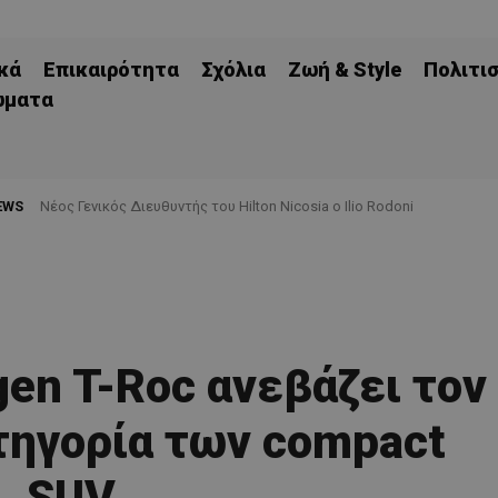
κά
Επικαιρότητα
Σχόλια
Ζωή & Style
Πολιτι
ώματα
EWS
Νέος Γενικός Διευθυντής του Hilton Nicosia ο Ilio Rodoni
Υφυπουργείο Ναυτιλίας: Εξασφαλισμένη η ακτοπλοϊκή σύνδεση Κύπ
gen T-Roc ανεβάζει τον
τηγορία των compact
SUV