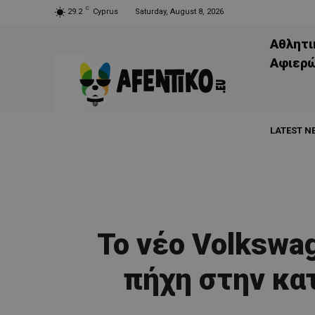
C
29.2
Cyprus
Saturday, August 8, 2026
Αθλητι
Aφιερ
LATEST N
Το νέο Volkswa
πήχη στην κα