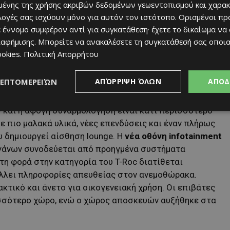
ένης της χρήσης ακριβών δεδομένων γεωεντοπισμού και χαρακ
ιλογές σας ισχύουν μόνο για αυτόν τον ιστότοπο. Ορισμένοι πρ
 έννομο συμφέρον αντί για συγκατάθεση· έχετε το δικαίωμα να
ιαφήμισης
. Μπορείτε να ανακαλέσετε τη συγκατάθεσή σας οποι
ookies
.
Πολιτική Απορρήτου
ΛΕΠΤΟΜΕΡΕΙΏΝ
ΑΠΌΡΡΙΨΗ ΌΛΩΝ
ΑΠΟΔ
ν
και η άψογη συναρμολόγηση είναι κάτι περισσότερο
ε πιο μαλακά υλικά, νέες επενδύσεις και έναν πλήρως
 δημιουργεί αίσθηση lounge. Η
νέα οθόνη infotainment
οργάνων συνοδεύεται από προηγμένα συστήματα
τη φορά στην κατηγορία του T-Roc διατίθεται
άλλει πληροφορίες απευθείας στον ανεμοθώρακα.
ακτικό και άνετο για οικογενειακή χρήση. Οι επιβάτες
σσότερο χώρο, ενώ ο χώρος αποσκευών αυξήθηκε στα