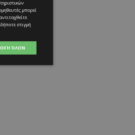
τηριστικών
ομηθευτές μπορεί
 αντιταχθείτε
αδήποτε στιγμή
ΟΧΉ ΌΛΩΝ