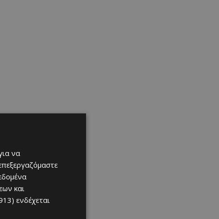
για να
 επεξεργαζόμαστε
δεδομένα
εων και
913)
ενδέχεται