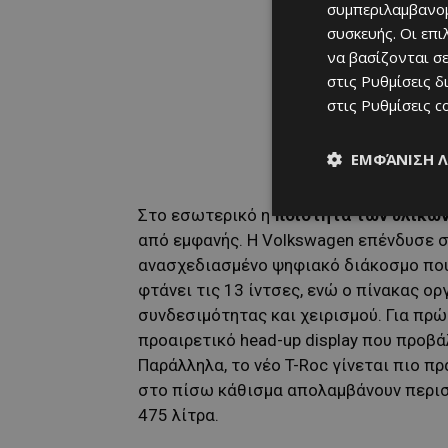
συμπεριλαμβανομ
συσκευής. Οι επ
να βασίζονται σε
στις
Ρυθμίσεις δ
στις
Ρυθμίσεις c
ΕΜΦΆΝΙΣΗ 
Στο εσωτερικό η
ποιότητα των υλικώ
από εμφανής. Η Volkswagen επένδυσε σ
ανασχεδιασμένο ψηφιακό διάκοσμο που
φτάνει τις 13 ίντσες, ενώ ο πίνακας 
συνδεσιμότητας και χειρισμού. Για πρώ
προαιρετικό head-up display που προβ
Παράλληλα, το νέο T-Roc γίνεται πιο πρ
στο πίσω κάθισμα απολαμβάνουν περι
475 λίτρα.