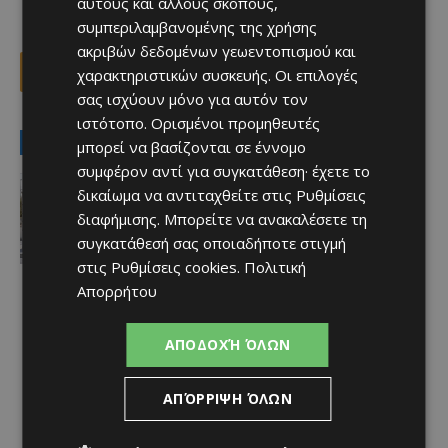
αυτούς και άλλους σκοπούς,
συμπεριλαμβανομένης της χρήσης
ακριβών δεδομένων γεωεντοπισμού και
Facebook
X
Viber
χαρακτηριστικών συσκευής. Οι επιλογές
σας ισχύουν μόνο για αυτόν τον
ιστότοπο. Ορισμένοι προμηθευτές
LATEST NEWS
μπορεί να βασίζονται σε έννομο
συμφέρον αντί για συγκατάθεση· έχετε το
Ειδήσεις
δικαίωμα να αντιταχθείτε στις
Ρυθμίσεις
ΚΕΡΑΙΕΣ ΣΤΙΣ ΒΡΕΤΑΝΙΚΕΣ ΒΑΣΕΙΣ –
Terra Cypria και BirdLife
διαφήμισης
. Μπορείτε να ανακαλέσετε τη
συμμερίζονται τις ανησυχίες: «Κάθε
συγκατάθεσή σας οποιαδήποτε στιγμή
νέα ανάπτυξη απαιτεί ιδιαίτερη
στις
Ρυθμίσεις cookies
.
Πολιτική
προσοχή»
Απορρήτου
Afentiko
-
07/08/2026
ΑΠΟΔΟΧΉ ΌΛΩΝ
ΑΠΌΡΡΙΨΗ ΌΛΩΝ