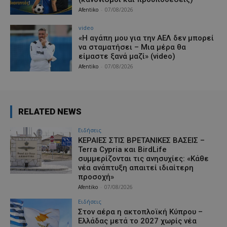
Afentiko
-
07/08/2026
video
«Η αγάπη μου για την ΑΕΛ δεν μπορεί
να σταματήσει – Μια μέρα θα
είμαστε ξανά μαζί» (video)
Afentiko
-
07/08/2026
RELATED NEWS
Ειδήσεις
ΚΕΡΑΙΕΣ ΣΤΙΣ ΒΡΕΤΑΝΙΚΕΣ ΒΑΣΕΙΣ –
Terra Cypria και BirdLife
συμμερίζονται τις ανησυχίες: «Κάθε
νέα ανάπτυξη απαιτεί ιδιαίτερη
προσοχή»
Afentiko
-
07/08/2026
Ειδήσεις
Στον αέρα η ακτοπλοϊκή Κύπρου –
Ελλάδας μετά το 2027 χωρίς νέα