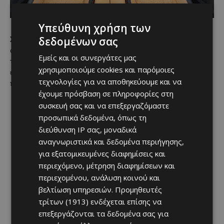
Υπεύθυνη χρήση των
δεδομένων σας
Σήμερα, το
Nissan X-Trail
πωλείται σε 95 χώρες και
συνεχίζει να αποτελεί έναν από τους βασικούς πυλώνες
Εμείς και οι συνεργάτες μας
της γκάμας της Nissan. To μοντέλο βρίσκεται στους
χρησιμοποιούμε cookies και παρόμοιες
εκθεσιακούς χώρους του Ομίλου Πηλακούτα σε όλες τις
τεχνολογίες για να αποθηκεύουμε και να
πόλεις.
έχουμε πρόσβαση σε πληροφορίες στη
συσκευή σας και να επεξεργαζόμαστε
προσωπικά δεδομένα, όπως τη
διεύθυνση IP σας, μοναδικά
αναγνωριστικά και δεδομένα περιήγησης,
για εξατομικευμένες διαφημίσεις και
περιεχόμενο, μέτρηση διαφημίσεων και
περιεχομένου, ανάλυση κοινού και
βελτίωση υπηρεσιών.
Προμηθευτές
τρίτων (1913)
ενδέχεται επίσης να
επεξεργάζονται τα δεδομένα σας για