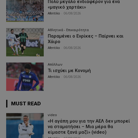
Πολύ μεγάλο ενδιαφέρον για ένα
«μαγικό χαρτάκι»
Afentiko
-
06/08/2026
Αθλητικά - Επικαιρότητα
Παραμένει ο Ενρίκες – Παίρνει και
Χάιρο
Afentiko
-
06/08/2026
Απόλλων
Τι ισχύει με Κονομή
Afentiko
-
06/08/2026
MUST READ
video
«Η αγάπη μου για την ΑΕΛ δεν μπορεί
να σταματήσει – Μια μέρα θα
είμαστε ξανά μαζί» (video)