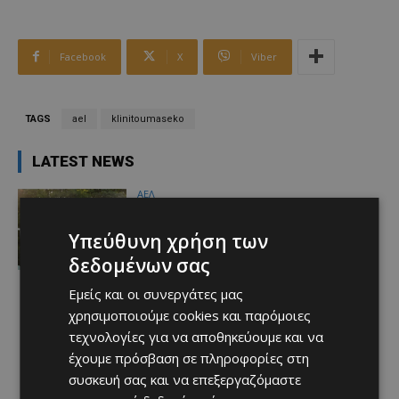
Facebook
X
Viber
TAGS
ael
klinitoumaseko
LATEST NEWS
ΑΕΛ
Πήγε να δει το ‘χτίσιμο’ απο κοντά ο
“ΚΚ”…
Υπεύθυνη χρήση των
Afentiko
-
08/08/2026
δεδομένων σας
Εμείς και οι συνεργάτες μας
χρησιμοποιούμε cookies και παρόμοιες
τεχνολογίες για να αποθηκεύουμε και να
έχουμε πρόσβαση σε πληροφορίες στη
συσκευή σας και να επεξεργαζόμαστε