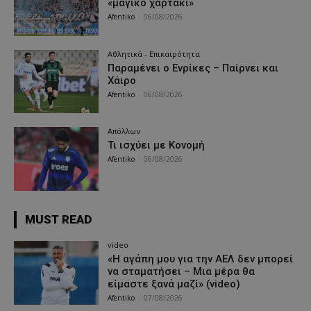
«μαγικό χαρτάκι»
Afentiko
-
06/08/2026
Αθλητικά - Επικαιρότητα
Παραμένει ο Ενρίκες – Παίρνει και
Χάιρο
Afentiko
-
06/08/2026
Απόλλων
Τι ισχύει με Κονομή
Afentiko
-
06/08/2026
MUST READ
video
«Η αγάπη μου για την ΑΕΛ δεν μπορεί
να σταματήσει – Μια μέρα θα
είμαστε ξανά μαζί» (video)
Afentiko
-
07/08/2026