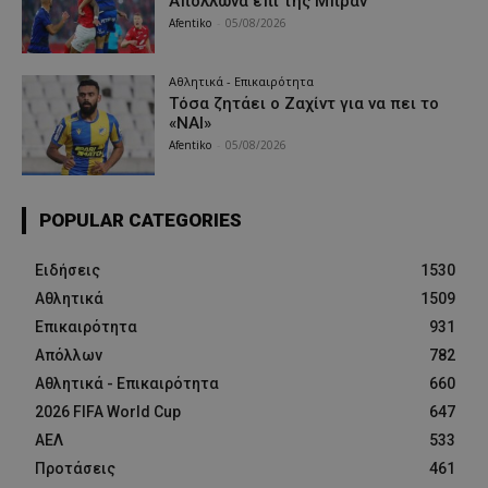
Απόλλωνα επί της Μπραν
Afentiko
-
05/08/2026
Αθλητικά - Επικαιρότητα
Τόσα ζητάει ο Ζαχίντ για να πει το
«ΝΑΙ»
Afentiko
-
05/08/2026
POPULAR CATEGORIES
Ειδήσεις
1530
Αθλητικά
1509
Επικαιρότητα
931
Απόλλων
782
Αθλητικά - Επικαιρότητα
660
2026 FIFA World Cup
647
ΑΕΛ
533
Προτάσεις
461