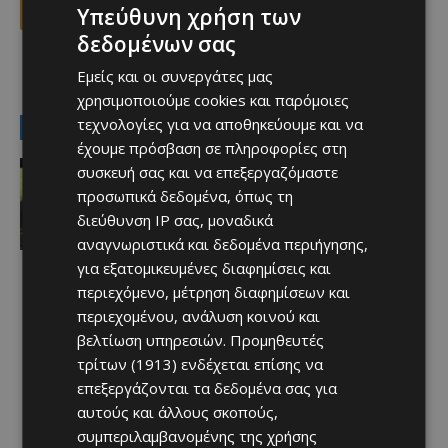
Facebook
X
Viber
Υπεύθυνη χρήση των
δεδομένων σας
Εμείς και οι συνεργάτες μας
TAGS
Top
χρησιμοποιούμε cookies και παρόμοιες
τεχνολογίες για να αποθηκεύουμε και να
LATEST NEWS
έχουμε πρόσβαση σε πληροφορίες στη
Αθλητικά - Επικαιρότητα
συσκευή σας και να επεξεργαζόμαστε
Εκεί συνεχίζει ο Μπαλόγκουν
προσωπικά δεδομένα, όπως τη
Afentiko
-
06/08/2026
διεύθυνση IP σας, μοναδικά
αναγνωριστικά και δεδομένα περιήγησης,
για εξατομικευμένες διαφημίσεις και
περιεχόμενο, μέτρηση διαφημίσεων και
περιεχομένου, ανάλυση κοινού και
βελτίωση υπηρεσιών.
Προμηθευτές
τρίτων (1913)
ενδέχεται επίσης να
επεξεργάζονται τα δεδομένα σας για
αυτούς και άλλους σκοπούς,
συμπεριλαμβανομένης της χρήσης