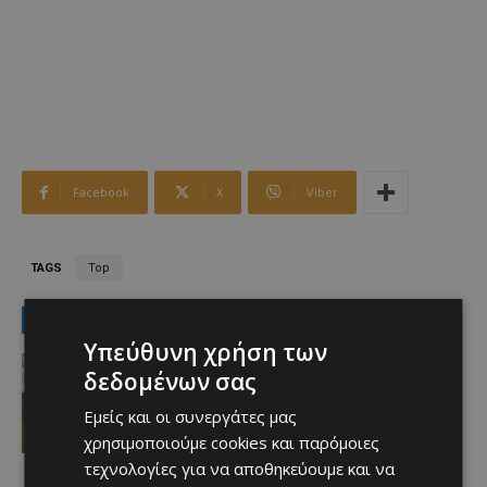
Facebook
X
Viber
TAGS
Top
LATEST NEWS
Υπεύθυνη χρήση των
Αθλητικά - Επικαιρότητα
δεδομένων σας
Παραμένει ο Ενρίκες – Παίρνει και
Χάιρο
Εμείς και οι συνεργάτες μας
Afentiko
-
06/08/2026
χρησιμοποιούμε cookies και παρόμοιες
τεχνολογίες για να αποθηκεύουμε και να