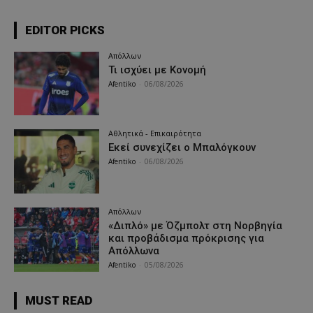
EDITOR PICKS
Απόλλων
Τι ισχύει με Κονομή
Afentiko
-
06/08/2026
Αθλητικά - Επικαιρότητα
Εκεί συνεχίζει ο Μπαλόγκουν
Afentiko
-
06/08/2026
Απόλλων
«Διπλό» με Όζμπολτ στη Νορβηγία
και προβάδισμα πρόκρισης για
Απόλλωνα
Afentiko
-
05/08/2026
MUST READ