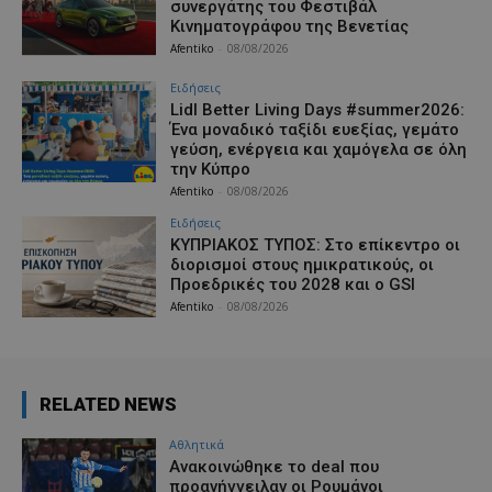
συνεργάτης του Φεστιβάλ
Κινηματογράφου της Βενετίας
Afentiko
-
08/08/2026
Ειδήσεις
Lidl Better Living Days #summer2026:
Ένα μοναδικό ταξίδι ευεξίας, γεμάτο
γεύση, ενέργεια και χαμόγελα σε όλη
την Κύπρο
Afentiko
-
08/08/2026
Ειδήσεις
ΚΥΠΡΙΑΚΟΣ ΤΥΠΟΣ: Στο επίκεντρο οι
διορισμοί στους ημικρατικούς, οι
Προεδρικές του 2028 και ο GSI
Afentiko
-
08/08/2026
RELATED NEWS
Αθλητικά
Aνακοινώθηκε το deal που
προανήγγειλαν οι Ρουμάνοι