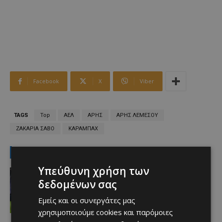
Facebook
X
Viber
TAGS
Top
ΑΕΛ
ΑΡΗΣ
ΑΡΗΣ ΛΕΜΕΣΟΥ
ΖΑΚΑΡΙΑ ΣΑΒΟ
ΚΑΡΑΜΠΑΧ
LATEST NEWS
Υπεύθυνη χρήση των
Αθλητικά
Aνακοινώθηκε το deal που
δεδομένων σας
προανήγγειλαν οι Ρουμάνοι
Εμείς και οι συνεργάτες μας
Afentiko
-
08/08/2026
χρησιμοποιούμε cookies και παρόμοιες