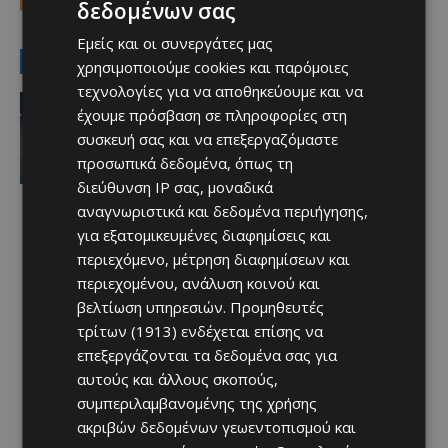
δεδομένων σας
Εμείς και οι συνεργάτες μας
LATEST NEWS
χρησιμοποιούμε cookies και παρόμοιες
τεχνολογίες για να αποθηκεύουμε και να
Απόλλων
έχουμε πρόσβαση σε πληροφορίες στη
Κυκλοφορεί λαχνός εισφοράς
συσκευή σας και να επεξεργαζόμαστε
Afentiko
-
10/08/2026
προσωπικά δεδομένα, όπως τη
διεύθυνση IP σας, μοναδικά
αναγνωριστικά και δεδομένα περιήγησης,
για εξατομικευμένες διαφημίσεις και
περιεχόμενο, μέτρηση διαφημίσεων και
περιεχομένου, ανάλυση κοινού και
βελτίωση υπηρεσιών.
Προμηθευτές
τρίτων (1913)
ενδέχεται επίσης να
επεξεργάζονται τα δεδομένα σας για
αυτούς και άλλους σκοπούς,
συμπεριλαμβανομένης της χρήσης
ακριβών δεδομένων γεωεντοπισμού και