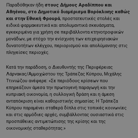
Παραδόθηκαν ήδη
στους Δήμους Αραδίππου και
Αθηένου, στο Δημοτικό διαμέρισμα Βορόκλινης καθώς
και στην Εθνική Φρουρά
, προστατευτικές στολές και
ειδικά φαρμακευτικά και απολυμαντικά σκευάσματα,
εγκεκριμένα για χρήση σε περιβάλλοντα κτηνοτροφικών
μονάδων, με στόχο την ενίσχυση των επιχειρησιακών
δυνατοτήτων ελέγχου, περιορισμού και απολύμανσης στις
πληγείσες περιοχές.
Κατά την παράδοση, ο Διευθυντής της Περιφέρειας
Λάρνακας/Αμμοχώστου της Τράπεζας Κύπρου, Μιχάλης
Ττινιώζου ανέφερε: «Σε περιόδους κρίσεων που
επηρεάζουν άμεσα την πρωτογενή παραγωγή και την
κυπριακή οικονομία, η συλλογική δράση και η άμεση
ανταπόκριση είναι καθοριστικής σημασίας. Η Τράπεζα
Κύπρου παραμένει σταθερά δίπλα στις τοπικές κοινωνίες
και στις αρμόδιες αρχές, συμβάλλοντας ουσιαστικά στις
προσπάθειες αντιμετώπισης της κρίσης και της
οικονομικής σταθερότητας.»