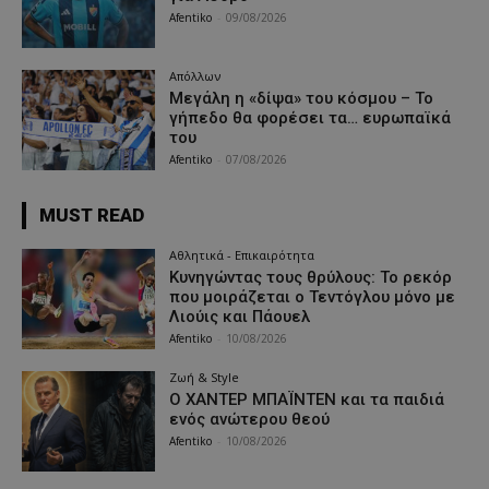
Afentiko
-
09/08/2026
Απόλλων
Μεγάλη η «δίψα» του κόσμου – Το
γήπεδο θα φορέσει τα… ευρωπαϊκά
του
Afentiko
-
07/08/2026
MUST READ
Αθλητικά - Επικαιρότητα
Κυνηγώντας τους θρύλους: Το ρεκόρ
που μοιράζεται ο Τεντόγλου μόνο με
Λιούις και Πάουελ
Afentiko
-
10/08/2026
Ζωή & Style
Ο ΧΑΝΤΕΡ ΜΠΑΪΝΤΕΝ και τα παιδιά
ενός ανώτερου θεού
Afentiko
-
10/08/2026