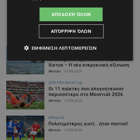
ΑΠΟΔΟΧΉ ΌΛΩΝ
ΑΠΌΡΡΙΨΗ ΌΛΩΝ
ΕΜΦΆΝΙΣΗ ΛΕΠΤΟΜΕΡΕΙΏΝ
Ειδήσεις
ΚΥΠΡΟΣ – ΕΝΕΡΓΕΙΑ: Από τα
κοιτάσματα της ΑΟΖ στο ευρωπαϊκό
δίκτυο – Η νέα ενεργειακή εξίσωση
Afentiko
-
07/08/2026
2026 FIFA World Cup
Οι 11 παίκτες που απογοήτευσαν
περισσότερο στο Μουντιάλ 2026
Afentiko
-
07/08/2026
Αθλητικά
Πολυτιμότερος γιατί… ήταν παντού!
Afentiko
-
07/08/2026