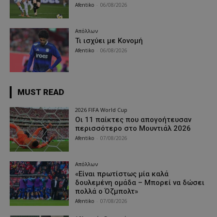
Afentiko
-
06/08/2026
Απόλλων
Τι ισχύει με Κονομή
Afentiko
-
06/08/2026
MUST READ
2026 FIFA World Cup
Οι 11 παίκτες που απογοήτευσαν
περισσότερο στο Μουντιάλ 2026
Afentiko
-
07/08/2026
Απόλλων
«Είναι πρωτίστως μία καλά
δουλεμένη ομάδα – Μπορεί να δώσει
πολλά ο Όζμπολτ»
Afentiko
-
07/08/2026