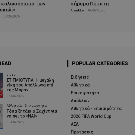
 καλωσόρισμα των
σήμερα Πέμπτη
οκαλί»
Afentiko
-
06/08/2026
-
06/08/2026
READ
POPULAR CATEGORIES
video
Ειδήσεις
ΣΤΙΓΜΙΟΤΥΠΑ: Η μεγάλη
νίκη του Απόλλωνα επί
Αθλητικά
της Μπραν
Επικαιρότητα
05/08/2026
Απόλλων
Αθλητικά - Επικαιρότητα
Αθλητικά - Επικαιρότητα
Τόσα ζητάει ο Ζαχίντ για
να πει το «ΝΑΙ»
2026 FIFA World Cup
05/08/2026
ΑΕΛ
Προτάσεις