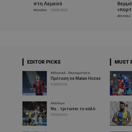
στη Λεμεσό
θερμό
«πορτ
Afentiko
-
06/08/2026
Afentiko
EDITOR PICKS
MUST 
Αθλητικά - Επικαιρότητα
Πρόταση σε Matan Hozez
05/08/2026
Απόλλων
Να… τριτώσει το καλό
05/08/2026