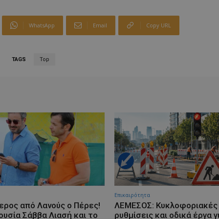
WhatsApp
Email
Copy URL
TAGS
Top
Επικαιρότητα
ερος από Λανούς ο Πέρες!
ΛΕΜΕΣΟΣ: Κυκλοφοριακές
ουσία Σάββα Λιασή και το
ρυθμίσεις και οδικά έργα γ