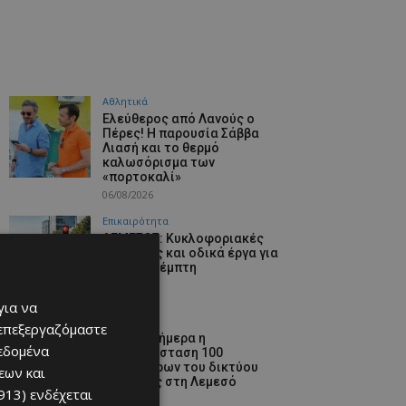
Αθλητικά
Ελεύθερος από Λανούς ο
Πέρες! Η παρουσία Σάββα
Λιασή και το θερμό
καλωσόρισμα των
«πορτοκαλί»
06/08/2026
Επικαιρότητα
ΛΕΜΕΣΟΣ: Κυκλοφοριακές
ρυθμίσεις και οδικά έργα για
σήμερα Πέμπτη
06/08/2026
για να
Ειδήσεις
 επεξεργαζόμαστε
Αρχίζει σήμερα η
δεδομένα
αντικατάσταση 100
χιλιομέτρων του δικτύου
εων και
ύδρευσης στη Λεμεσό
913)
ενδέχεται
06/08/2026