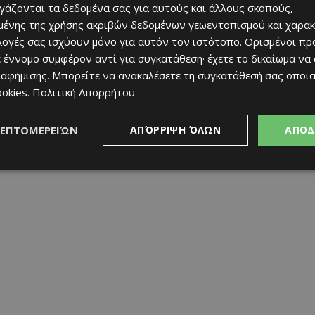
ργάζονται τα δεδομένα σας για αυτούς και άλλους σκοπούς,
ένης της χρήσης ακριβών δεδομένων γεωεντοπισμού και χαρακ
ιλογές σας ισχύουν μόνο για αυτόν τον ιστότοπο. Ορισμένοι πρ
 έννομο συμφέρον αντί για συγκατάθεση· έχετε το δικαίωμα να
λούς μήνες. Πιστεύω ότι είναι μια ευκαιρία να
ιαφήμισης
. Μπορείτε να ανακαλέσετε τη συγκατάθεσή σας οποι
ια και να ξαναγίνω πρωταγωνιστής. Θέλω να νιώσω
ookies
.
Πολιτική Απορρήτου
δοσφαιριστής».
ΛΕΠΤΟΜΕΡΕΙΏΝ
ΑΠΌΡΡΙΨΗ ΌΛΩΝ
ΑΠΟΔ