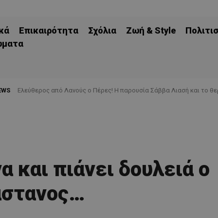
κά
Επικαιρότητα
Σχόλια
Ζωή & Style
Πολιτι
ώματα
EWS
Ελεύθερος από Λανούς ο Πέρες! Η παρουσία Σάββα Λιασή και το θ
α και πιάνει δουλειά ο
άστανος…