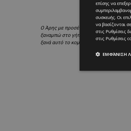
επίσης να επεξε
συμπεριλαμβανομ
συσκευής. Οι επ
να βασίζονται σε
Ο Άρης με προσέγγισε εδώ και πάρα πολ
στις
Ρυθμίσεις δ
ξαναμπώ στο γήπεδο, να παίξω παιχνίδ
στις
Ρυθμίσεις c
ξανά αυτό το κομμάτι, να ξαναγίνω πο
ΕΜΦΆΝΙΣΗ 